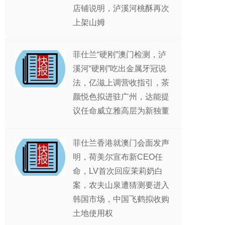
店铺说明，泸溪河桃酥再次
上架山姆
菲仕兰“硬刚”澳门检测，泸
溪河“硬刚”吃出金属牙冠说
法，亿滋上调营收指引，茶
颜悦色拟进驻广州，达能提
议任命威立雅高层为新独董
菲仕兰香港就澳门会面发声
明，荷美尔宣布新CEO任
命，LV首次回应茉莉奶白
案，农夫山泉遭猜测要进入
韩国市场，中国飞鹤拟收购
土地使用权