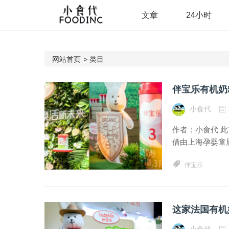
文章
24小时
网站首页
>
类目
伴宝乐有机奶
小食代
作者：小食代 此
借由上海孕婴童展
伴宝乐
这家法国有机
小食代