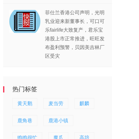
菲仕兰香港公司声明，光明
乳业迎来新董事长，可口可
乐fairlife大致复产，君乐宝
港股上市正常推进，旺旺发
布盈利预警，贝因美吉林厂
区受灾
热门标签
黄天鹅
麦当劳
麒麟
鹿角巷
鹿港小镇
鸣鸣很忙
魔爪
高培