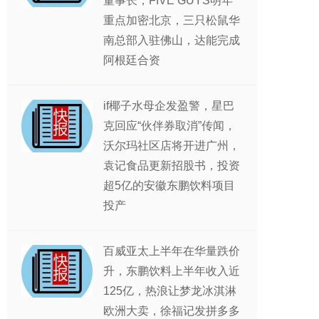
董事长，FIVE GUYS明年
重点加密北京，三只松鼠华
南总部入驻佛山，达能完成
阿根廷合资
if椰子水母企发盈警，星巴
克回应“伙伴券取消”传闻，
沃尔玛社区店将开进广州，
袁记食品更新招股书，投资
超5亿的安徽东鹏饮料项目
投产
百威亚太上半年在华量跌价
升，东鹏饮料上半年收入近
125亿，热浪让梦龙冰淇淋
欧洲大卖，徐福记发拼多多