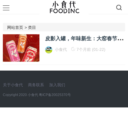
网站首页
>
类目
皮
影入罐，年味新生：大窑春节营销，非遗联名“上大分”
小食代
7个月前 (01-22)
关于小食代
商务联系
加入我们
Copyright 2020 小食代
粤ICP备20025370号​