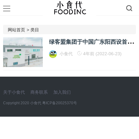
网站首页
>
类目
绿
客盟集团于中国广东阳西设首厂 以全球化标准制造植物基食品 共同实现碳中和目标
小食代
4年前 (2022-06-23)
关于小食代
商务联系
加入我们
Copyright 2020 小食代
粤ICP备20025370号​