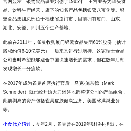
官网显示，银鹭食品事业始创于1985年，主营业务为罐头食
品、饮料生产经营，旗下的知名产品包括银鹭八宝粥等。银
鹭食品集团总部位于福建省厦门市，目前拥有厦门、山东、
湖北、安徽、四川五个生产基地。
此前在2011年，雀巢收购厦门银鹭食品集团60%股份（估计
股权约值6-10亿美元），后来又进行过增持。这家瑞士食品
公司当时希望能够迎合中国快速增长的需求，但在数年后却
发现增长十分疲软。
在2017年成为雀巢首席执行官后，马克·施奈德（Mark
Schneider）就已经开始大刀阔斧地调整该公司的产品组合，
此前剥离的资产包括雀巢皮肤健康业务、美国冰淇淋业务
等。
小食代介绍过
，今年2月，雀巢曾在2019年财报中指出，在