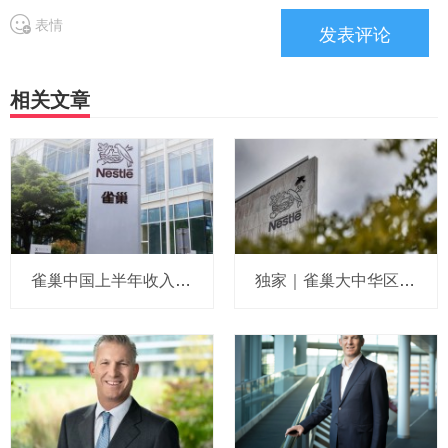
表情
相关文章
雀巢中国上半年收入196亿：CEO说在华业务正逐步稳定，要求全新管理团队紧盯三大重点，原定去库存计划已完成，坦承某些品类仍在流失份额
独家｜雀巢大中华区人力资源“一号位”敲定，菲仕兰徐耀东接棒