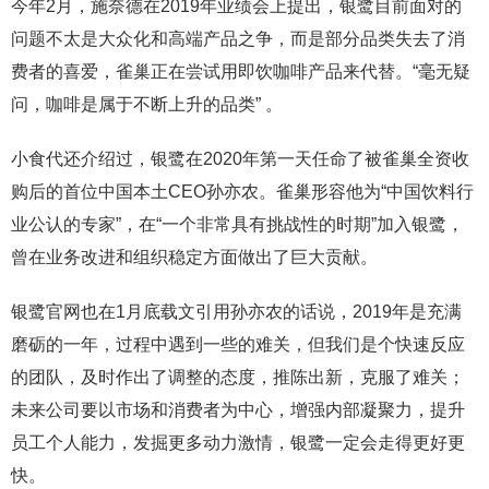
今年2月，施奈德在2019年业绩会上提出，银鹭目前面对的
问题不太是大众化和高端产品之争，而是部分品类失去了消
费者的喜爱，雀巢正在尝试用即饮咖啡产品来代替。“毫无疑
问，咖啡是属于不断上升的品类” 。
小食代还介绍过，银鹭在2020年第一天任命了被雀巢全资收
购后的首位中国本土CEO孙亦农。雀巢形容他为“中国饮料行
业公认的专家”，在“一个非常具有挑战性的时期”加入银鹭，
曾在业务改进和组织稳定方面做出了巨大贡献。
银鹭官网也在1月底载文引用孙亦农的话说，2019年是充满
磨砺的一年，过程中遇到一些的难关，但我们是个快速反应
的团队，及时作出了调整的态度，推陈出新，克服了难关；
未来公司要以市场和消费者为中心，增强内部凝聚力，提升
员工个人能力，发掘更多动力激情，银鹭一定会走得更好更
快。