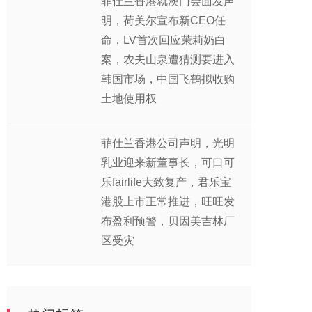
菲仕兰香港就澳门会面发声
明，荷美尔宣布新CEO任
命，LV首次回应茉莉奶白
案，农夫山泉遭猜测要进入
韩国市场，中国飞鹤拟收购
土地使用权
菲仕兰香港公司声明，光明
乳业迎来新董事长，可口可
乐fairlife大致复产，君乐宝
港股上市正常推进，旺旺发
布盈利预警，贝因美吉林厂
区受灾