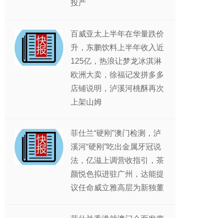
投产
百威亚太上半年在华量跌价
升，东鹏饮料上半年收入近
125亿，热浪让梦龙冰淇淋
欧洲大卖，徐福记发拼多多
店铺说明，泸溪河桃酥再次
上架山姆
菲仕兰“硬刚”澳门检测，泸
溪河“硬刚”吃出金属牙冠说
法，亿滋上调营收指引，茶
颜悦色拟进驻广州，达能提
议任命威立雅高层为新独董