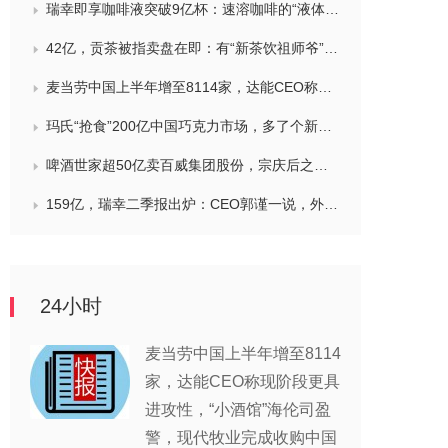
瑞幸即享咖啡液突破9亿杯：速溶咖啡的“液体时代”是如何炼成的？
42亿，贡茶被指卖盘在即：有“新茶饮祖师爷”之称，贝恩资本拟接手
麦当劳中国上半年增至8114家，达能CEO称现阶段更具进攻性，“小酒馆”海伦司盈警，现代牧业完成收购中国圣牧股权，茶颜悦色合肥首店开业
玛氏“抢食”200亿中国巧克力市场，多了个新筹码：首次引进新收购的Trü Frü，“冻干水果+巧克力”能成为零食新风口吗？
啤酒世家超50亿卖百威集团股份，宗庆后之子任新公司董事长，FIVE GUYS明年重点加密北京，三只松鼠华南总部入驻佛山，达能完成阿根廷合资
159亿，瑞幸二季报出炉：CEO郭谨一说，外卖补贴收缩节奏快于年初预期，对下半年总体保持谨慎乐观，将继续稳步出海
24小时
麦当劳中国上半年增至8114
家，达能CEO称现阶段更具
进攻性，“小酒馆”海伦司盈
警，现代牧业完成收购中国