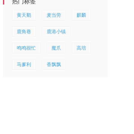
热门标签
黄天鹅
麦当劳
麒麟
鹿角巷
鹿港小镇
鸣鸣很忙
魔爪
高培
马爹利
香飘飘