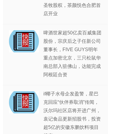
圣牧股权，茶颜悦色合肥首
店开业
啤酒世家超50亿卖百威集团
股份，宗庆后之子任新公司
董事长，FIVE GUYS明年
重点加密北京，三只松鼠华
南总部入驻佛山，达能完成
阿根廷合资
if椰子水母企发盈警，星巴
克回应“伙伴券取消”传闻，
沃尔玛社区店将开进广州，
袁记食品更新招股书，投资
超5亿的安徽东鹏饮料项目