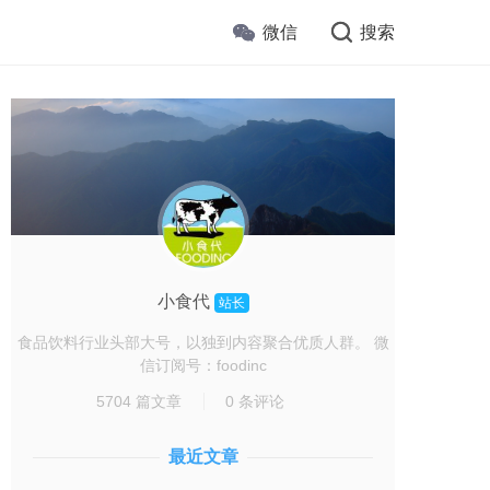
微信
搜索
小食代
站长
食品饮料行业头部大号，以独到内容聚合优质人群。 微
信订阅号：foodinc
5704 篇文章
0 条评论
最近文章