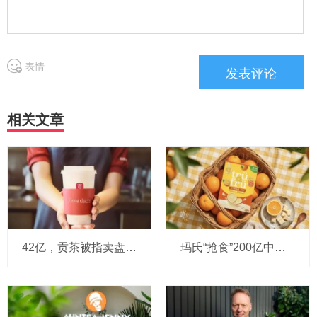
表情
相关文章
42亿，贡茶被指卖盘在即：有“新茶饮祖师爷”之称，贝恩资本拟接手
玛氏“抢食”200亿中国巧克力市场，多了个新筹码：首次引进新收购的Trü Frü，“冻干水果+巧克力”能成为零食新风口吗？