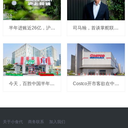
半年进账近26亿，沪上阿姨高层今天说：外卖点奶茶习惯不可逆，全年拟新开2000～3000店，咖啡杯量占比已稳在10%以上，茶瀑布对标蜜雪要改
司马翰，首谈掌舵联合利华往事：离任前与董事会确有分歧，对亲手任命的继任者充满信心，领导力是一段充满趣味的旅程
今天，百胜中国半年报出炉：CEO屈翠容说买下必胜客后明年起加速开店，肯悦咖啡今年冲20亿，轻食等新业态剑指10亿
Costco开市客欲在中国大陆按下“加速键”？2026～2030财年或想新增9家店，和劲敌山姆的“剧本”越来越像
关于小食代
商务联系
加入我们