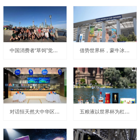
中国消费者“草饲”觉醒，恒天然奶农跨越南北半球“逆向溯源”
借势世界杯，蒙牛冰品切入北美市场，抢占百亿冰淇淋高地
对话恒天然大中华区副总裁戴俊琦：餐饮服务从 “产品竞争” 走向 “能力竞争”，升级本土应用中心加速与客户共创增长
五粮液以世界杯为杠杆，撬动年轻圈层，重新定义白酒消费边界