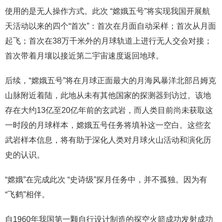
使用的是无人操作方式。此次 “嫦娥五号”将实现我国开展航
天活动以来的四个“首次”：首次在月面自动采样；首次从月面
起飞；首次在38万千米外的月球轨道上进行无人交会对接；
首次带着月壤以接近第二宇宙速度返回地球。
后续，“嫦娥五号”将在月球正面最大的月海风暴洋北部吕姆克
山脉附近着陆，此地从未有其他国家的探测器到访过。该地
存在大约13亿至20亿年前的玄武岩，而人类目前尚未获取这
一时段的月球样本，嫦娥五号任务将填补这一空白。这些玄
武岩样本信息，将有助于深化人类对月球火山活动和演化历
史的认识。
“嫦娥”在完成此次 “史诗级”探月任务中，并不孤独。因为有
“飞鹤”相伴。
自1960年我国第一颗自行设计制造的探空火箭成功发射成功