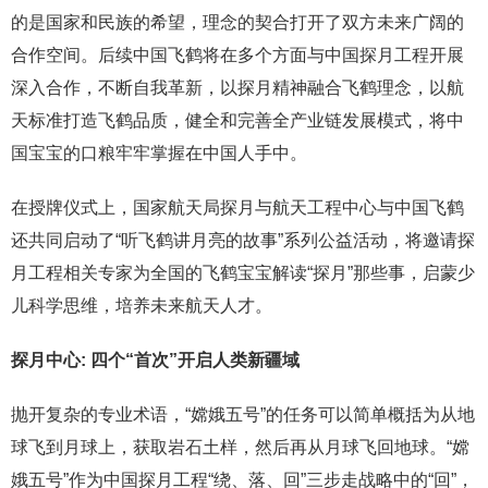
的是国家和民族的希望，理念的契合打开了双方未来广阔的
合作空间。后续中国飞鹤将在多个方面与中国探月工程开展
深入合作，不断自我革新，以探月精神融合飞鹤理念，以航
天标准打造飞鹤品质，健全和完善全产业链发展模式，将中
国宝宝的口粮牢牢掌握在中国人手中。
在授牌仪式上，国家航天局探月与航天工程中心与中国飞鹤
还共同启动了“听飞鹤讲月亮的故事”系列公益活动，将邀请探
月工程相关专家为全国的飞鹤宝宝解读“探月”那些事，启蒙少
儿科学思维，培养未来航天人才。
探月中心: 四个“首次”开启人类新疆域
抛开复杂的专业术语，“嫦娥五号”的任务可以简单概括为从地
球飞到月球上，获取岩石土样，然后再从月球飞回地球。“嫦
娥五号”作为中国探月工程“绕、落、回”三步走战略中的“回”，