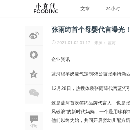
文章
24小时
张雨绮首个母婴代言曝光
2021-01-02 01:17
来源： 蓝河
企业资讯
蓝河绵羊奶壕气定制88公亩张雨绮新
12月28日，热搜体质张雨绮代言蓝河
这是蓝河首次签约品牌代言人，也是张
风破浪”的新时代妈妈，一个是用珍稀
他们以终为始，共同开启婴幼儿配方奶
评论