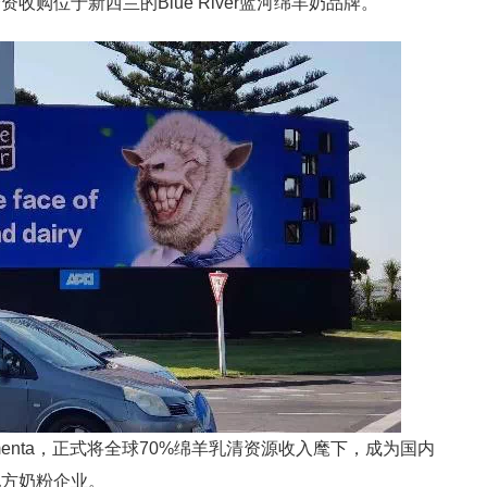
购位于新西兰的Blue River蓝河绵羊奶品牌。
menta，正式将全球70%绵羊乳清资源收入麾下，成为国内
配方奶粉企业。