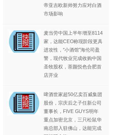
帝亚吉欧新帅努力应对白酒
市场影响
麦当劳中国上半年增至8114
家，达能CEO称现阶段更具
进攻性，“小酒馆”海伦司盈
警，现代牧业完成收购中国
圣牧股权，茶颜悦色合肥首
店开业
啤酒世家超50亿卖百威集团
股份，宗庆后之子任新公司
董事长，FIVE GUYS明年
重点加密北京，三只松鼠华
南总部入驻佛山，达能完成