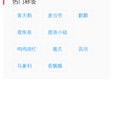
热门标签
黄天鹅
麦当劳
麒麟
鹿角巷
鹿港小镇
鸣鸣很忙
魔爪
高培
马爹利
香飘飘