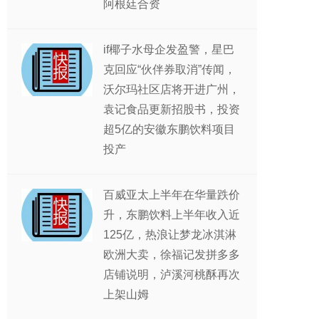
阿根廷合资
if椰子水母企发盈警，星巴
克回应“伙伴券取消”传闻，
沃尔玛社区店将开进广州，
袁记食品更新招股书，投资
超5亿的安徽东鹏饮料项目
投产
百威亚太上半年在华量跌价
升，东鹏饮料上半年收入近
125亿，热浪让梦龙冰淇淋
欧洲大卖，徐福记发拼多多
店铺说明，泸溪河桃酥再次
上架山姆