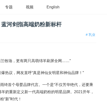
专题
视频
English
！蓝河剑指高端奶粉新标杆
# 乳业
西兰牧场，更有两只高萌绵羊刷屏全网……”
引爆热议，网友直呼“真是神仙女明星和神仙品牌！”
雨绮首个母婴品牌代言。一个是“不仅芳华绝代，还要乘
绵羊奶重新定义新一代高端奶粉的明星品牌。2021开年，
粉“新”时代！