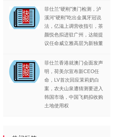
菲仕兰“硬刚”澳门检测，泸
溪河“硬刚”吃出金属牙冠说
法，亿滋上调营收指引，茶
颜悦色拟进驻广州，达能提
议任命威立雅高层为新独董
菲仕兰香港就澳门会面发声
明，荷美尔宣布新CEO任
命，LV首次回应茉莉奶白
案，农夫山泉遭猜测要进入
韩国市场，中国飞鹤拟收购
土地使用权