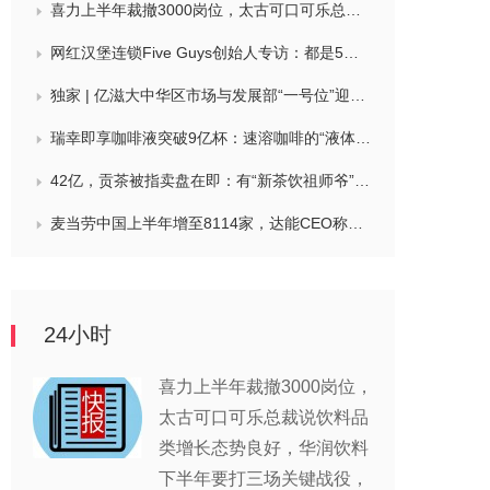
喜力上半年裁撤3000岗位，太古可口可乐总裁说饮料品类增长态势良好，华润饮料下半年要打三场关键战役，帝亚吉欧新帅努力应对白酒市场影响
网红汉堡连锁Five Guys创始人专访：都是5个儿子和妻子在打理，绝不会与麦当劳正面竞争，要公司上市或卖盘的建议不时出现
独家 | 亿滋大中华区市场与发展部“一号位”迎来新变动，曲向明将卸任
瑞幸即享咖啡液突破9亿杯：速溶咖啡的“液体时代”是如何炼成的？
42亿，贡茶被指卖盘在即：有“新茶饮祖师爷”之称，贝恩资本拟接手
麦当劳中国上半年增至8114家，达能CEO称现阶段更具进攻性，“小酒馆”海伦司盈警，现代牧业完成收购中国圣牧股权，茶颜悦色合肥首店开业
24小时
喜力上半年裁撤3000岗位，
太古可口可乐总裁说饮料品
类增长态势良好，华润饮料
下半年要打三场关键战役，