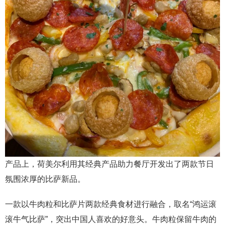
产品上，荷美尔利用其经典产品助力餐厅开发出了两款节日
氛围浓厚的比萨新品。
一款以牛肉粒和比萨片两款经典食材进行融合，取名“鸿运滚
滚牛气比萨”，突出中国人喜欢的好意头。牛肉粒保留牛肉的