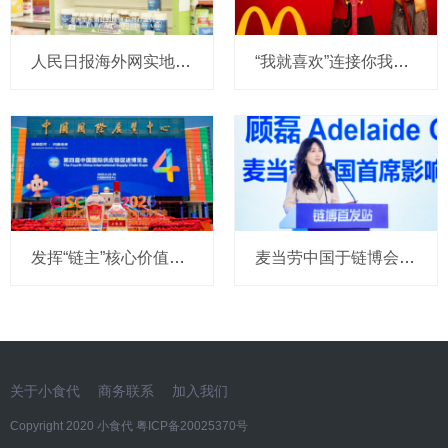
人民日报海外网实地探访Nutrition Care澳洲全自控产业链，带你看懂真正的进口好营养
“我就喜欢”连接你我23年：麦当劳再度携手王力宏，与汪苏泷共同传递薯条热爱
发挥“链主”核心价值，五粮液以和美链接世界
麦当劳中国于链博会发布三项新合作，赋能土豆种植，扩列全球好食材资源
关于小食代
商务联系
加入我们
Copyright 2020 小食代
粤ICP备20025370号​