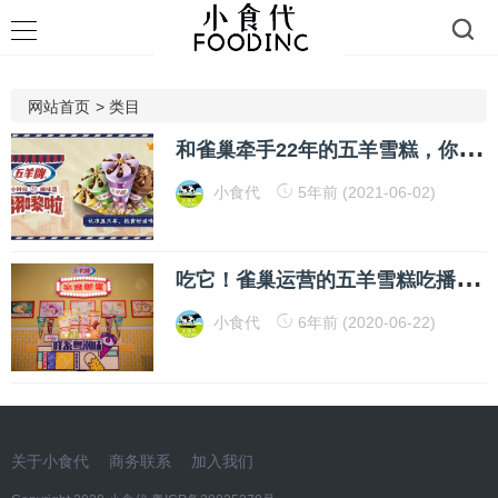
网站首页
>
类目
和
雀巢牵手22年的五羊雪糕，你变了
小食代
5年前 (2021-06-02)
吃
它！雀巢运营的五羊雪糕吃播带货，还想让你把它穿上身
小食代
6年前 (2020-06-22)
关于小食代
商务联系
加入我们