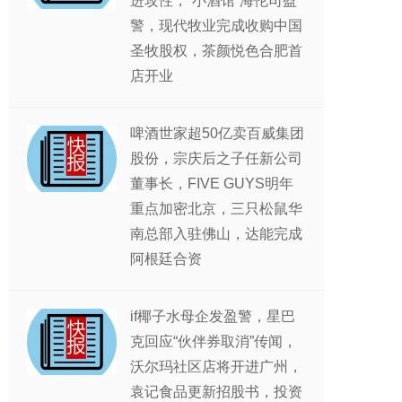
进攻性，“小酒馆”海伦司盈
警，现代牧业完成收购中国
圣牧股权，茶颜悦色合肥首
店开业
啤酒世家超50亿卖百威集团
股份，宗庆后之子任新公司
董事长，FIVE GUYS明年
重点加密北京，三只松鼠华
南总部入驻佛山，达能完成
阿根廷合资
if椰子水母企发盈警，星巴
克回应“伙伴券取消”传闻，
沃尔玛社区店将开进广州，
袁记食品更新招股书，投资