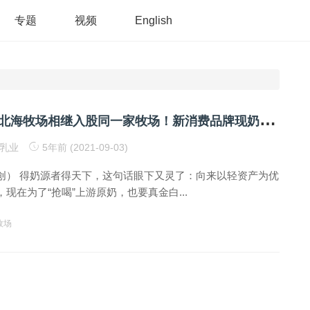
专题
视频
English
明
治、简爱、北海牧场相继入股同一家牧场！新消费品牌现奶源饥渴
乳业
5年前 (2021-09-03)
创） 得奶源者得天下，这句话眼下又灵了：向来以轻资产为优
现在为了“抢喝”上游原奶，也要真金白...
牧场