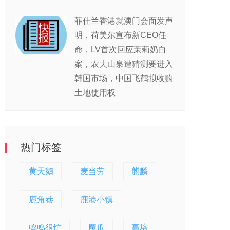
菲仕兰香港就澳门会面发声
明，荷美尔宣布新CEO任
命，LV首次回应茉莉奶白
案，农夫山泉遭猜测要进入
韩国市场，中国飞鹤拟收购
土地使用权
热门标签
黄天鹅
麦当劳
麒麟
鹿角巷
鹿港小镇
鸣鸣很忙
魔爪
高培