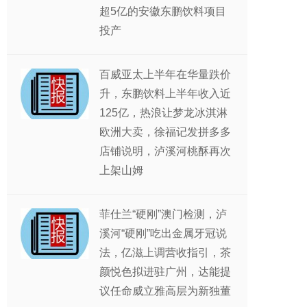
超5亿的安徽东鹏饮料项目
投产
百威亚太上半年在华量跌价
升，东鹏饮料上半年收入近
125亿，热浪让梦龙冰淇淋
欧洲大卖，徐福记发拼多多
店铺说明，泸溪河桃酥再次
上架山姆
菲仕兰“硬刚”澳门检测，泸
溪河“硬刚”吃出金属牙冠说
法，亿滋上调营收指引，茶
颜悦色拟进驻广州，达能提
议任命威立雅高层为新独董