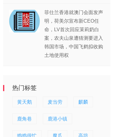
菲仕兰香港就澳门会面发声
明，荷美尔宣布新CEO任
命，LV首次回应茉莉奶白
案，农夫山泉遭猜测要进入
韩国市场，中国飞鹤拟收购
土地使用权
热门标签
黄天鹅
麦当劳
麒麟
鹿角巷
鹿港小镇
鸣鸣很忙
魔爪
高培