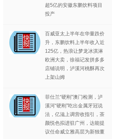
超5亿的安徽东鹏饮料项目
投产
百威亚太上半年在华量跌价
升，东鹏饮料上半年收入近
125亿，热浪让梦龙冰淇淋
欧洲大卖，徐福记发拼多多
店铺说明，泸溪河桃酥再次
上架山姆
菲仕兰“硬刚”澳门检测，泸
溪河“硬刚”吃出金属牙冠说
法，亿滋上调营收指引，茶
颜悦色拟进驻广州，达能提
议任命威立雅高层为新独董