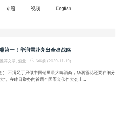
专题
视频
English
端第一！华润雪花亮出全盘战略
推荐文章
,
酒业
6年前 (2020-11-19)
创） 不满足于只做中国销量最大啤酒商，华润雪花还要在细分
大”。在昨日举办的首届全国渠道伙伴大会上...