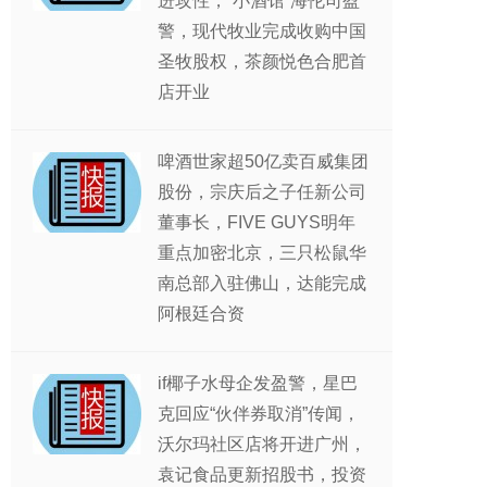
进攻性，“小酒馆”海伦司盈
警，现代牧业完成收购中国
圣牧股权，茶颜悦色合肥首
店开业
啤酒世家超50亿卖百威集团
股份，宗庆后之子任新公司
董事长，FIVE GUYS明年
重点加密北京，三只松鼠华
南总部入驻佛山，达能完成
阿根廷合资
if椰子水母企发盈警，星巴
克回应“伙伴券取消”传闻，
沃尔玛社区店将开进广州，
袁记食品更新招股书，投资