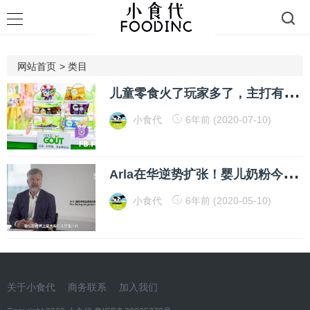
网站首页
>
类目
儿
童零食火了玩家多了，主打有机的健合GOOD GOÛT想怎么做这盘生意？
小食代
6年前 (2020-07-10)
A
rla在华逆势扩张！婴儿奶粉今年要卖20亿，还放话三年拿下有机第一
小食代
6年前 (2020-05-10)
关于小食代
商务联系
加入我们