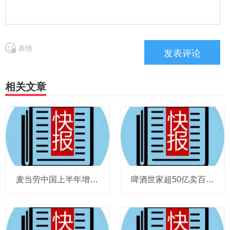
表情
相关文章
麦当劳中国上半年增至8114家，达能CEO称现阶段更具进攻性，“小酒馆”海伦司盈警，现代牧业完成收购中国圣牧股权，茶颜悦色合肥首店开业
啤酒世家超50亿卖百威集团股份，宗庆后之子任新公司董事长，FIVE GUYS明年重点加密北京，三只松鼠华南总部入驻佛山，达能完成阿根廷合资