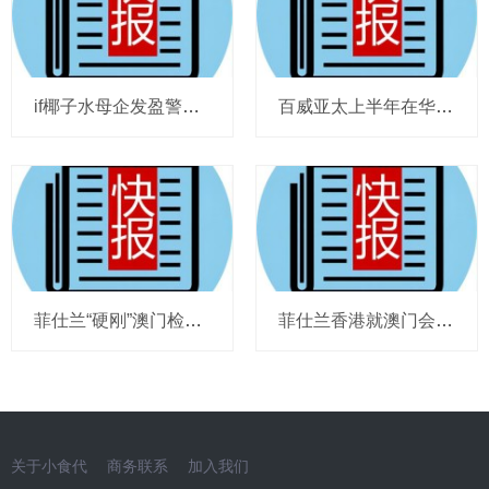
if椰子水母企发盈警，星巴克回应“伙伴券取消”传闻，沃尔玛社区店将开进广州，袁记食品更新招股书，投资超5亿的安徽东鹏饮料项目投产
百威亚太上半年在华量跌价升，东鹏饮料上半年收入近125亿，热浪让梦龙冰淇淋欧洲大卖，徐福记发拼多多店铺说明，泸溪河桃酥再次上架山姆
菲仕兰“硬刚”澳门检测，泸溪河“硬刚”吃出金属牙冠说法，亿滋上调营收指引，茶颜悦色拟进驻广州，达能提议任命威立雅高层为新独董
菲仕兰香港就澳门会面发声明，荷美尔宣布新CEO任命，LV首次回应茉莉奶白案，农夫山泉遭猜测要进入韩国市场，中国飞鹤拟收购土地使用权
关于小食代
商务联系
加入我们