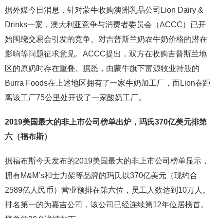
据外媒今日消息，针对蒙牛收购澳洲乳品公司Lion Dairy &
Drinks一案，澳大利亚竞争与消费者委员会（ACCC）已开
始围绕交易会引发的竞争、对吉普斯兰奶农牛奶价格的潜在
影响等问题征求意见。ACCC提出，双方在收购吉普斯兰地
区的原奶时存在重叠。据悉，由蒙牛旗下富源牧业持股的
Burra Foods在上述地区拥有了一家牛奶加工厂，而Lion在距
离该工厂75公里处开设了一家酸奶工厂。
2019美国最大的非上市公司榜单出炉，玛氏370亿美元排第
六（福布斯）
据福布斯今天发布的2019美国最大的非上市公司榜单显示，
拥有M&M’s和士力架等品牌的玛氏以370亿美元（现约合
2589亿人民币）营业额排在第六位，员工人数达到10万人。
排名第一的为嘉吉公司，该公司已经连续第12年位居榜首。