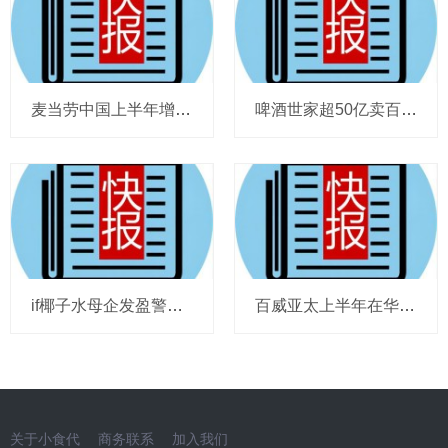
麦当劳中国上半年增至8114家，达能CEO称现阶段更具进攻性，“小酒馆”海伦司盈警，现代牧业完成收购中国圣牧股权，茶颜悦色合肥首店开业
啤酒世家超50亿卖百威集团股份，宗庆后之子任新公司董事长，FIVE GUYS明年重点加密北京，三只松鼠华南总部入驻佛山，达能完成阿根廷合资
if椰子水母企发盈警，星巴克回应“伙伴券取消”传闻，沃尔玛社区店将开进广州，袁记食品更新招股书，投资超5亿的安徽东鹏饮料项目投产
百威亚太上半年在华量跌价升，东鹏饮料上半年收入近125亿，热浪让梦龙冰淇淋欧洲大卖，徐福记发拼多多店铺说明，泸溪河桃酥再次上架山姆
关于小食代
商务联系
加入我们