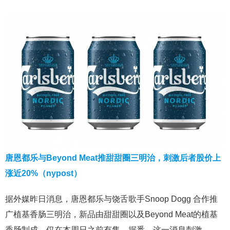
唐恩都乐与Beyond Meat推甜甜圈三明治，刺激后者股价上
涨近20%（nypost）
据外媒昨日消息，唐恩都乐与饶舌歌手Snoop Dogg 合作推
广植基香肠三明治，新品由甜甜圈以及Beyond Meat的植基
香肠制成，仅在本周日之前有售。据悉，这一消息刺激