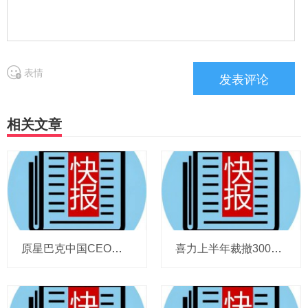
表情
相关文章
原星巴克中国CEO蔡德粦掌舵恒隆，百胜中国完成必胜客内地所有权收购，泸溪河迎来反转，帝亚吉欧裁减岗位计划发布，秋天第一杯奶茶爆单
喜力上半年裁撤3000岗位，太古可口可乐总裁说饮料品类增长态势良好，华润饮料下半年要打三场关键战役，帝亚吉欧新帅努力应对白酒市场影响