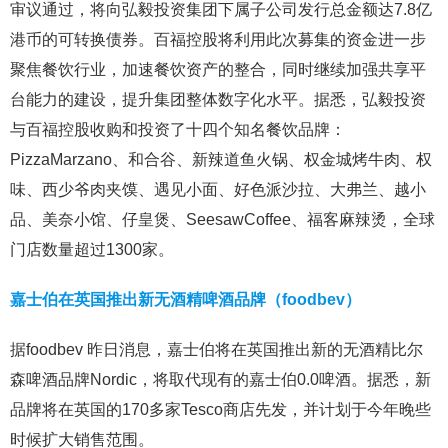
审议通过，将向弘毅投资集团下属子公司发行总金额达7.8亿
港币的可转换债券。百福控股将利用此次募集的资金进一步
聚焦餐饮行业，加速餐饮资产的整合，同时继续加强共享平
台能力的建设，提升集团整体数字化水平。据悉，弘毅投资
与百福控股收购和投资了十四个知名餐饮品牌：
PizzaMarzano、和合谷、新辣道鱼火锅、权金城烤牛肉、权
味、西少爷肉夹馍、遇见小面、好色派沙拉、大弗兰、越小
品、美奈小馆、仔皇煲、SeesawCoffee、福客麻辣烫，全球
门店数量超过1300家。
嘉士伯在英国推出新无酒精啤酒品牌（foodbev）
据foodbev 昨日消息，嘉士伯将在英国推出新的无酒精比尔
森啤酒品牌Nordic，将取代现有的嘉士伯0.0啤酒。据悉，新
品牌将在英国的170多家Tesco商店先发，并计划于今年晚些
时候扩大销售范围。