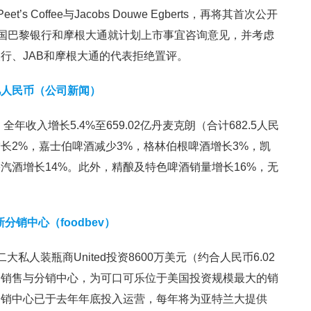
s Coffee与Jacobs Douwe Egberts，再将其首次公开
向法国巴黎银行和摩根大通就计划上市事宜咨询意见，并考虑
行、JAB和摩根大通的代表拒绝置评。
.5亿人民币（公司新闻）
年收入增长5.4%至659.02亿丹麦克朗（合计682.5人民
长2%，嘉士伯啤酒减少3%，格林伯根啤酒增长3%，凯
by苹果汽酒增长14%。此外，精酿及特色啤酒销量增长16%，无
分销中心（foodbev）
大私人装瓶商United投资8600万美元（约合人民币6.02
的销售与分销中心，为可口可乐位于美国投资规模最大的销
分销中心已于去年年底投入运营，每年将为亚特兰大提供