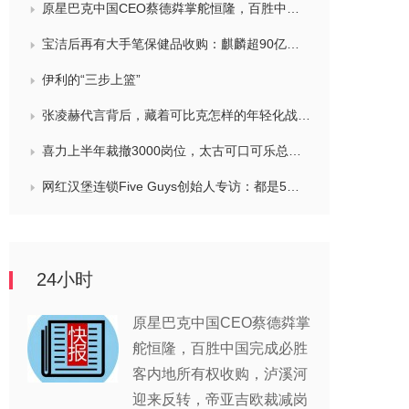
原星巴克中国CEO蔡德粦掌舵恒隆，百胜中国完成必胜客内地所有权收购，泸溪河迎来反转，帝亚吉欧裁减岗位计划发布，秋天第一杯奶茶爆单
宝洁后再有大手笔保健品收购：麒麟超90亿拿下健美生，在华已入驻山姆和开市客等多渠道，为何超300亿资本一周内“疯抢”VMS？
伊利的“三步上篮”
张凌赫代言背后，藏着可比克怎样的年轻化战略？
喜力上半年裁撤3000岗位，太古可口可乐总裁说饮料品类增长态势良好，华润饮料下半年要打三场关键战役，帝亚吉欧新帅努力应对白酒市场影响
网红汉堡连锁Five Guys创始人专访：都是5个儿子和妻子在打理，绝不会与麦当劳正面竞争，要公司上市或卖盘的建议不时出现
24小时
原星巴克中国CEO蔡德粦掌
舵恒隆，百胜中国完成必胜
客内地所有权收购，泸溪河
迎来反转，帝亚吉欧裁减岗