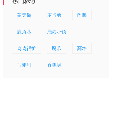
热门标签
黄天鹅
麦当劳
麒麟
鹿角巷
鹿港小镇
鸣鸣很忙
魔爪
高培
马爹利
香飘飘