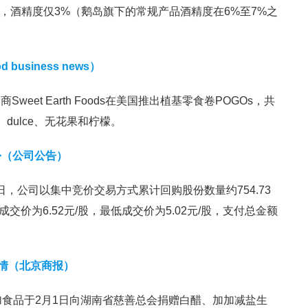
Lo”，酒精度仅3%（鹅岛旗下的常规产品酒精度在6%至7%之
usiness news）
et Earth Foods在美国推出植基零食卷POGOs，共
dulce、无花果和柠檬。
股份（公司公告）
1日，公司以集中竞价交易方式累计回购股份数量约754.73
交价为6.52元/股，最低成交价为5.02元/股，支付总金额
疫情（北京商报）
加食品于2月1日向湖南省慈善总会捐赠白醋、加加减盐生