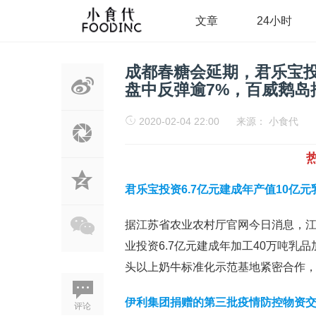
文章
24小时
成都春糖会延期，君乐宝投
盘中反弹逾7%，百威鹅岛
2020-02-04 22:00
来源：
小食代
君乐宝投资6.7亿元建成年产值10亿
据江苏省农业农村厅官网今日消息，
业投资6.7亿元建成年加工40万吨乳
头以上奶牛标准化示范基地紧密合作
伊利集团捐赠的第三批疫情防控物资
评论