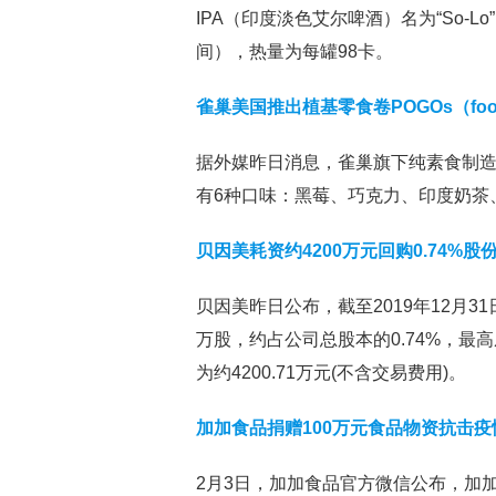
IPA（印度淡色艾尔啤酒）名为“So-
间），热量为每罐98卡。
雀巢美国推出植基零食卷POGOs（food b
据外媒昨日消息，雀巢旗下纯素食制造商Swe
有6种口味：黑莓、巧克力、印度奶茶、
贝因美耗资约4200万元回购0.74%
贝因美昨日公布，截至2019年12月3
万股，约占公司总股本的0.74%，最高成
为约4200.71万元(不含交易费用)。
加加食品捐赠100万元食品物资抗击
2月3日，加加食品官方微信公布，加