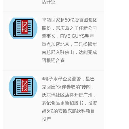
店开业
啤酒世家超50亿卖百威集团
股份，宗庆后之子任新公司
董事长，FIVE GUYS明年
重点加密北京，三只松鼠华
南总部入驻佛山，达能完成
阿根廷合资
if椰子水母企发盈警，星巴
克回应“伙伴券取消”传闻，
沃尔玛社区店将开进广州，
袁记食品更新招股书，投资
超5亿的安徽东鹏饮料项目
投产