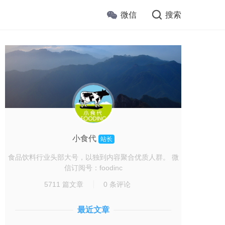
微信
搜索
小食代
站长
食品饮料行业头部大号，以独到内容聚合优质人群。 微
信订阅号：foodinc
5711 篇文章
0 条评论
最近文章