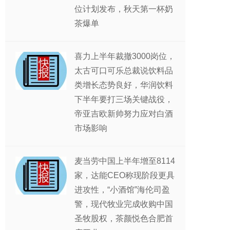
位计划发布，秋天第一杯奶
茶爆单
喜力上半年裁撤3000岗位，
太古可口可乐总裁说饮料品
类增长态势良好，华润饮料
下半年要打三场关键战役，
帝亚吉欧新帅努力应对白酒
市场影响
麦当劳中国上半年增至8114
家，达能CEO称现阶段更具
进攻性，“小酒馆”海伦司盈
警，现代牧业完成收购中国
圣牧股权，茶颜悦色合肥首