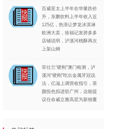
百威亚太上半年在华量跌价
升，东鹏饮料上半年收入近
125亿，热浪让梦龙冰淇淋
欧洲大卖，徐福记发拼多多
店铺说明，泸溪河桃酥再次
上架山姆
菲仕兰“硬刚”澳门检测，泸
溪河“硬刚”吃出金属牙冠说
法，亿滋上调营收指引，茶
颜悦色拟进驻广州，达能提
议任命威立雅高层为新独董