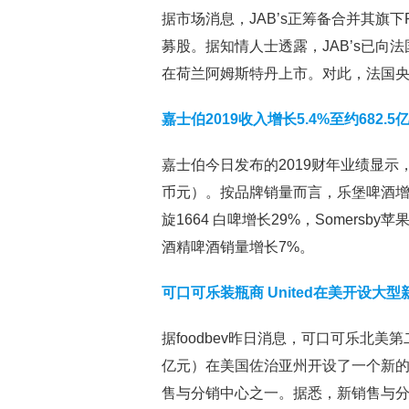
据市场消息，JAB’s正筹备合并其旗下Peet’
募股。据知情人士透露，JAB’s已
在荷兰阿姆斯特丹上市。对此，法国央
嘉士伯2019收入增长5.4%至约682
嘉士伯今日发布的2019财年业绩显示，全
币元）。按品牌销量而言，乐堡啤酒增
旋1664 白啤增长29%，Somers
酒精啤酒销量增长7%。
可口可乐装瓶商 United在美开设大型新
据foodbev昨日消息，可口可乐北美第二
亿元）在美国佐治亚州开设了一个新
售与分销中心之一。据悉，新销售与