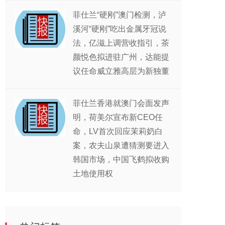
菲仕兰“硬刚”澳门检测，泸
溪河“硬刚”吃出金属牙冠说
法，亿滋上调营收指引，茶
颜悦色拟进驻广州，达能提
议任命威立雅高层为新独董
菲仕兰香港就澳门会面发声
明，荷美尔宣布新CEO任
命，LV首次回应茉莉奶白
案，农夫山泉遭猜测要进入
韩国市场，中国飞鹤拟收购
土地使用权