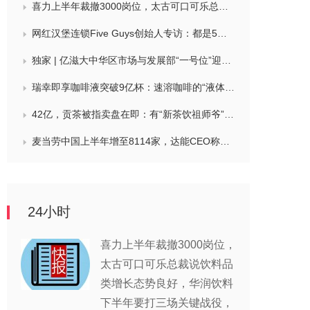
喜力上半年裁撤3000岗位，太古可口可乐总裁说饮料品类增长态势良好，华润饮料下半年要打三场关键战役，帝亚吉欧新帅努力应对白酒市场影响
网红汉堡连锁Five Guys创始人专访：都是5个儿子和妻子在打理，绝不会与麦当劳正面竞争，要公司上市或卖盘的建议不时出现
独家 | 亿滋大中华区市场与发展部“一号位”迎来新变动，曲向明将卸任
瑞幸即享咖啡液突破9亿杯：速溶咖啡的“液体时代”是如何炼成的？
42亿，贡茶被指卖盘在即：有“新茶饮祖师爷”之称，贝恩资本拟接手
麦当劳中国上半年增至8114家，达能CEO称现阶段更具进攻性，“小酒馆”海伦司盈警，现代牧业完成收购中国圣牧股权，茶颜悦色合肥首店开业
24小时
喜力上半年裁撤3000岗位，
太古可口可乐总裁说饮料品
类增长态势良好，华润饮料
下半年要打三场关键战役，