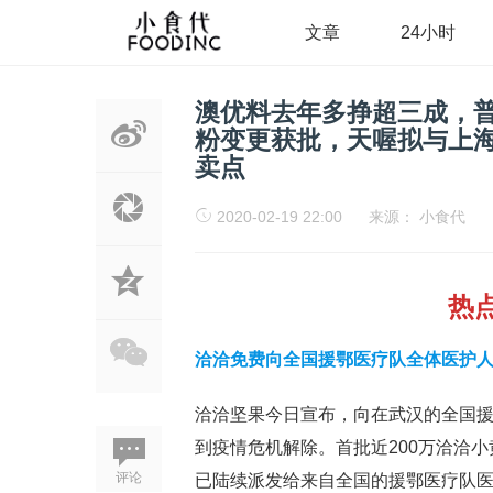
文章
24小时
澳优料去年多挣超三成，
粉变更获批，天喔拟与上
卖点
2020-02-19 22:00
来源：
小食代
热
洽洽免费向全国援鄂医疗队全体医护
洽洽坚果今日宣布，向在武汉的全国
到疫情危机解除。首批近200万洽洽
评论
已陆续派发给来自全国的援鄂医疗队