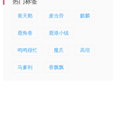
热门标签
黄天鹅
麦当劳
麒麟
鹿角巷
鹿港小镇
鸣鸣很忙
魔爪
高培
马爹利
香飘飘