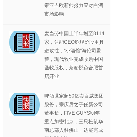
帝亚吉欧新帅努力应对白酒
市场影响
麦当劳中国上半年增至8114
家，达能CEO称现阶段更具
进攻性，“小酒馆”海伦司盈
警，现代牧业完成收购中国
圣牧股权，茶颜悦色合肥首
店开业
啤酒世家超50亿卖百威集团
股份，宗庆后之子任新公司
董事长，FIVE GUYS明年
重点加密北京，三只松鼠华
南总部入驻佛山，达能完成