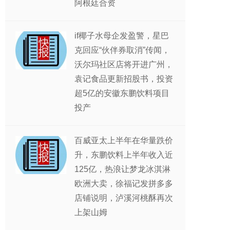
阿根廷合资
if椰子水母企发盈警，星巴
克回应“伙伴券取消”传闻，
沃尔玛社区店将开进广州，
袁记食品更新招股书，投资
超5亿的安徽东鹏饮料项目
投产
百威亚太上半年在华量跌价
升，东鹏饮料上半年收入近
125亿，热浪让梦龙冰淇淋
欧洲大卖，徐福记发拼多多
店铺说明，泸溪河桃酥再次
上架山姆