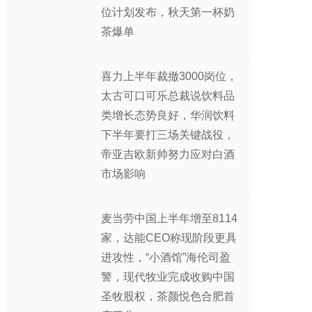
位计划发布，秋天第一杯奶
茶爆单
喜力上半年裁撤3000岗位，
太古可口可乐总裁说饮料品
类增长态势良好，华润饮料
下半年要打三场关键战役，
帝亚吉欧新帅努力应对白酒
市场影响
麦当劳中国上半年增至8114
家，达能CEO称现阶段更具
进攻性，“小酒馆”海伦司盈
警，现代牧业完成收购中国
圣牧股权，茶颜悦色合肥首