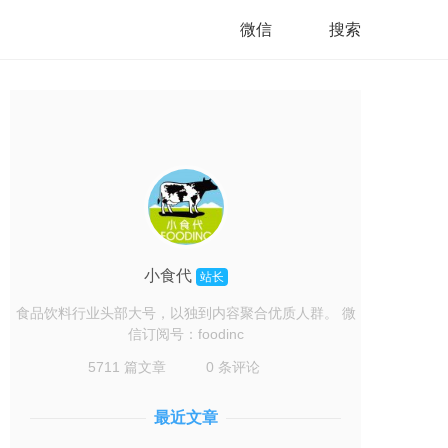
微信
搜索
小食代
站长
食品饮料行业头部大号，以独到内容聚合优质人群。 微
信订阅号：foodinc
5711 篇文章
0 条评论
最近文章