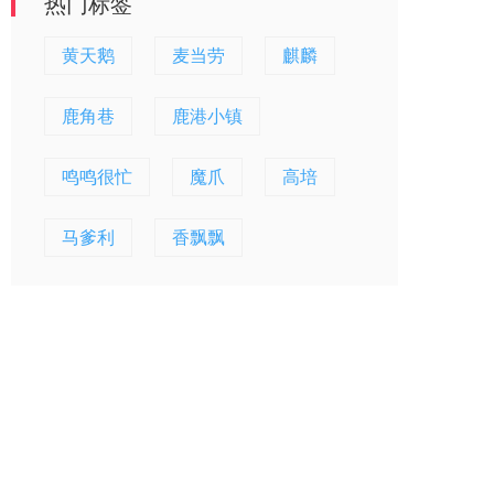
热门标签
黄天鹅
麦当劳
麒麟
鹿角巷
鹿港小镇
鸣鸣很忙
魔爪
高培
马爹利
香飘飘