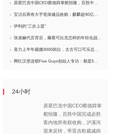
原星巴克中国CEO蔡德粦掌舵恒隆，百胜中国完成必胜客内地所有权收购，泸溪河迎来反转，帝亚吉欧裁减岗位计划发布，秋天第一杯奶茶爆单
宝洁后再有大手笔保健品收购：麒麟超90亿拿下健美生，在华已入驻山姆和开市客等多渠道，为何超300亿资本一周内“疯抢”VMS？
伊利的“三步上篮”
张凌赫代言背后，藏着可比克怎样的年轻化战略？
喜力上半年裁撤3000岗位，太古可口可乐总裁说饮料品类增长态势良好，华润饮料下半年要打三场关键战役，帝亚吉欧新帅努力应对白酒市场影响
网红汉堡连锁Five Guys创始人专访：都是5个儿子和妻子在打理，绝不会与麦当劳正面竞争，要公司上市或卖盘的建议不时出现
24小时
原星巴克中国CEO蔡德粦掌
舵恒隆，百胜中国完成必胜
客内地所有权收购，泸溪河
迎来反转，帝亚吉欧裁减岗