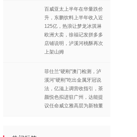
百威亚太上半年在华量跌价
升，东鹏饮料上半年收入近
125亿，热浪让梦龙冰淇淋
欧洲大卖，徐福记发拼多多
店铺说明，泸溪河桃酥再次
上架山姆
菲仕兰“硬刚”澳门检测，泸
溪河“硬刚”吃出金属牙冠说
法，亿滋上调营收指引，茶
颜悦色拟进驻广州，达能提
议任命威立雅高层为新独董