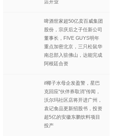
店开业
啤酒世家超50亿卖百威集团
股份，宗庆后之子任新公司
董事长，FIVE GUYS明年
重点加密北京，三只松鼠华
南总部入驻佛山，达能完成
阿根廷合资
if椰子水母企发盈警，星巴
克回应“伙伴券取消”传闻，
沃尔玛社区店将开进广州，
袁记食品更新招股书，投资
超5亿的安徽东鹏饮料项目
投产