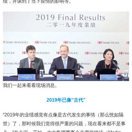
绩，并谈到了当下疫情的影响等。
我们一起来看看现场消息。
2019年已像“古代”
“2019年的业绩感觉有点像是古代发生的事情（那么恍如隔
世）了，那时候我们觉得很严重的问题，现在看来都不是事