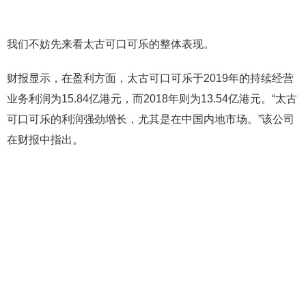
我们不妨先来看太古可口可乐的整体表现。
财报显示，在盈利方面，太古可口可乐于2019年的持续经营
业务利润为15.84亿港元，而2018年则为13.54亿港元。“太古
可口可乐的利润强劲增长，尤其是在中国内地市场。”该公司
在财报中指出。