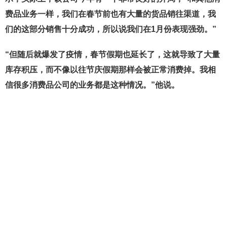
费品业务一样，我们在春节前也有大量的货品销往渠道，我
们的这部分销售十分成功，所以说我们在1月份表现强劲。”
“但随后就爆发了疫情，春节假期也延长了，这就导致了大量
库存积压，而不像以往节庆假期那样会被正常消费掉。我相
信很多消费品公司的业务都是这种情况。”他说。