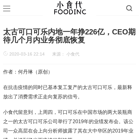
太古可口可乐内地一年挣226亿，CEO期
待几个月内业务彻底恢复
2020-03-16 22:14
来源：
小食代
作者：何丹琳（原创）
在抗击疫情的同时已基本复工复产的太古可口可乐，最新释
放出了消费需求正走向复苏的信号。
小食代留意到，上周四，可口可乐在中国市场的两大装瓶商
之一的太古可口可乐公司举行了2019年的业绩发布会。该公
司一众高层在会上向分析师披露了其在大中华区的2019年业