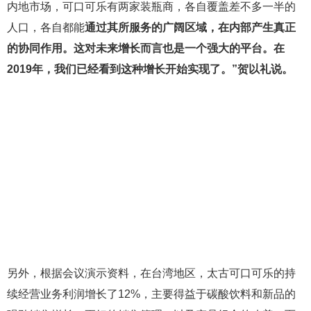
内地市场，可口可乐有两家装瓶商，各自覆盖差不多一半的
人口，各自都能
通过其所服务的广阔区域，在内部产生真正
的协同作用。这对未来增长而言也是一个强大的平台。在
2019年，我们已经看到这种增长开始实现了。”贺以礼说。
另外，根据会议演示资料，在台湾地区，太古可口可乐的持
续经营业务利润增长了12%，主要得益于碳酸饮料和新品的