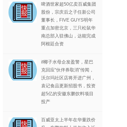
啤酒世家超50亿卖百威集团
股份，宗庆后之子任新公司
董事长，FIVE GUYS明年
重点加密北京，三只松鼠华
南总部入驻佛山，达能完成
阿根廷合资
if椰子水母企发盈警，星巴
克回应“伙伴券取消”传闻，
沃尔玛社区店将开进广州，
袁记食品更新招股书，投资
超5亿的安徽东鹏饮料项目
投产
百威亚太上半年在华量跌价