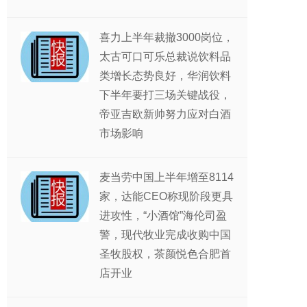
喜力上半年裁撤3000岗位，
太古可口可乐总裁说饮料品
类增长态势良好，华润饮料
下半年要打三场关键战役，
帝亚吉欧新帅努力应对白酒
市场影响
麦当劳中国上半年增至8114
家，达能CEO称现阶段更具
进攻性，“小酒馆”海伦司盈
警，现代牧业完成收购中国
圣牧股权，茶颜悦色合肥首
店开业