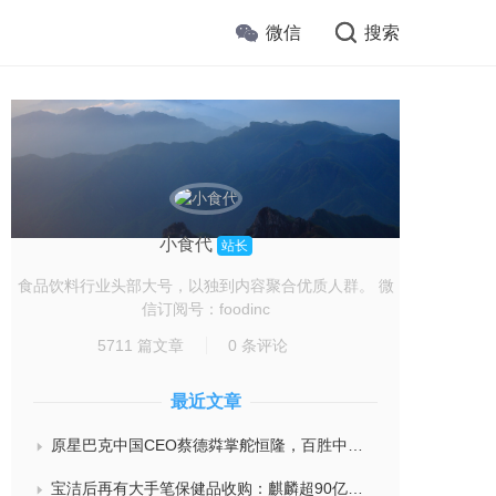
微信
搜索
小食代
站长
食品饮料行业头部大号，以独到内容聚合优质人群。 微
信订阅号：foodinc
5711 篇文章
0 条评论
最近文章
原星巴克中国CEO蔡德粦掌舵恒隆，百胜中国完成必胜客内地所有权收购，泸溪河迎来反转，帝亚吉欧裁减岗位计划发布，秋天第一杯奶茶爆单
宝洁后再有大手笔保健品收购：麒麟超90亿拿下健美生，在华已入驻山姆和开市客等多渠道，为何超300亿资本一周内“疯抢”VMS？