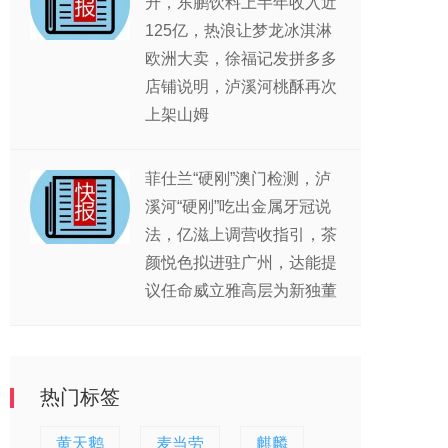
升，东鹏饮料上半年收入近
125亿，热浪让梦龙冰淇淋
欧洲大卖，徐福记发拼多多
店铺说明，泸溪河桃酥再次
上架山姆
菲仕兰“硬刚”澳门检测，泸
溪河“硬刚”吃出金属牙冠说
法，亿滋上调营收指引，茶
颜悦色拟进驻广州，达能提
议任命威立雅高层为新独董
热门标签
黄天鹅
麦当劳
麒麟