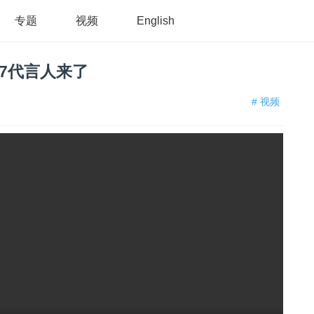
专题
视频
English
97代言人来了
# 视频