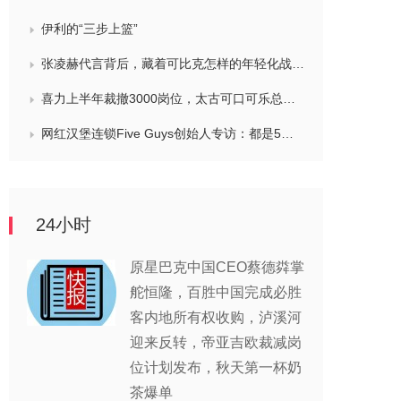
伊利的“三步上篮”
张凌赫代言背后，藏着可比克怎样的年轻化战略？
喜力上半年裁撤3000岗位，太古可口可乐总裁说饮料品类增长态势良好，华润饮料下半年要打三场关键战役，帝亚吉欧新帅努力应对白酒市场影响
网红汉堡连锁Five Guys创始人专访：都是5个儿子和妻子在打理，绝不会与麦当劳正面竞争，要公司上市或卖盘的建议不时出现
24小时
原星巴克中国CEO蔡德粦掌
舵恒隆，百胜中国完成必胜
客内地所有权收购，泸溪河
迎来反转，帝亚吉欧裁减岗
位计划发布，秋天第一杯奶
茶爆单