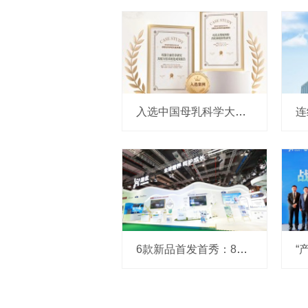
入选中国母乳科学大会案例集，海普诺凯的全面营养“科学底牌”是什么？
6款新品首发首秀：8年进博“全勤生”澳优，今年带来了什么新惊喜？