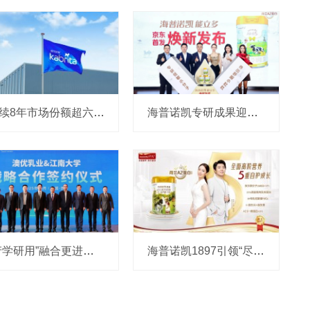
连续8年市场份额超六成，佳贝艾特凭什么稳坐全球羊奶第一品牌宝座？
海普诺凯专研成果迎来最新落地，“能立多”剑指300亿低敏市场
“产学研用”融合更进一步！澳优宣布与江南大学续约6年，共建两大创新中心并获优质菌株转让
海普诺凯1897引领“尽兴成长”新潮流，推动全面营养奶粉市场升级