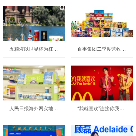
五粮液以世界杯为杠杆，撬动年轻圈层，重新定义白酒消费边界
百事集团二季度营收和利润双增，亚太及中国业务表现亮眼
人民日报海外网实地探访Nutrition Care澳洲全自控产业链，带你看懂真正的进口好营养
“我就喜欢”连接你我23年：麦当劳再度携手王力宏，与汪苏泷共同传递薯条热爱