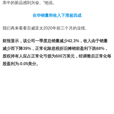
库中的新品感到兴奋。”他说。
在华销量和收入下滑超四成
我们再来看看百威亚太2020年前三个月的业绩。
财报显示，该公司一季度总销量减少42.3%，收入由于销量
减少而下降39%，正常化除息税折旧摊销前盈利下跌68%，
股权持有人应占正常化亏损为600万美元，经调整后正常化每
股盈利为-0.05美分。