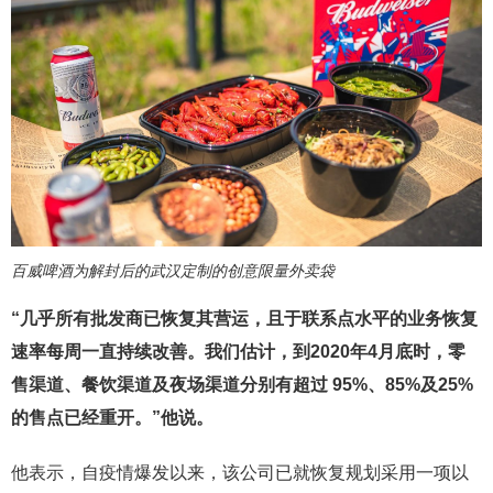
百威啤酒为解封后的武汉定制的创意限量外卖袋
“几乎所有批发商已恢复其营运，且于联系点水平的业务恢复
速率每周一直持续改善。我们估计，到2020年4月底时，零
售渠道、餐饮渠道及夜场渠道分别有超过 95%、85%及25%
的售点已经重开。”他说。
他表示，自疫情爆发以来，该公司已就恢复规划采用一项以