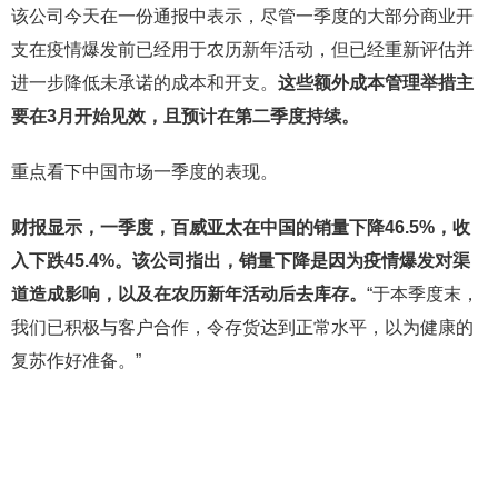
该公司今天在一份通报中表示，尽管一季度的大部分商业开
支在疫情爆发前已经用于农历新年活动，但已经重新评估并
进一步降低未承诺的成本和开支。
这些额外成本管理举措主
要在3月开始见效，且预计在第二季度持续。
重点看下中国市场一季度的表现。
财报显示，一季度，百威亚太在中国的销量下降46.5%，收
入下跌45.4%。该公司指出，销量下降是因为疫情爆发对渠
道造成影响，以及在农历新年活动后去库存。
“于本季度末，
我们已积极与客户合作，令存货达到正常水平，以为健康的
复苏作好准备。”