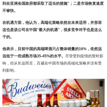
到在亚洲各国政府都采取了适当的措施”；二是市场恢复速度
不够快。
在机遇方面，他认为，高端化策略依然在未来适用，并形容
这也是该公司在中国“最大的机遇”，很多竞争对手也是这么
干的。
他表示，目前中国的高端啤酒只占整体销量的16%，依然远
远低于一些成熟市场35-45%的水平。
尽管受到疫情的暂时影
响，但从长远而言，百威在中国市场的高端化策略并没有受
到影响。