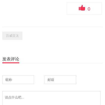
0
百威亚太
发表评论