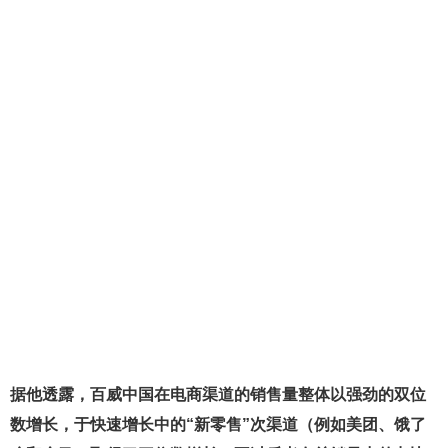
据他透露，百威中国在电商渠道的销售量整体以强劲的双位
数增长，于快速增长中的“新零售”次渠道（例如美团、饿了