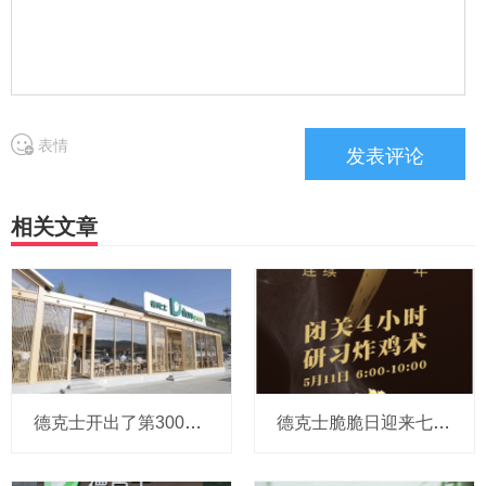
表情
相关文章
德克士开出了第3000家店！我们和顶巧餐饮执行长聊了聊
德克士脆脆日迎来七周年，干锅风味炸鸡火热来袭