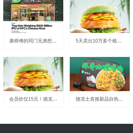
康师傅的同门兄弟想募资超50亿？传德克士等餐饮业务拟IPO
5天卖出10万多个植物肉汉堡！德克士CMO：我们有信心和决心做大规模上市
会员价仅15元！德克士携星期零推出植物鸡肉汉堡，你会去吃吗？
德克士首推新品自热米饭，跨足零售业