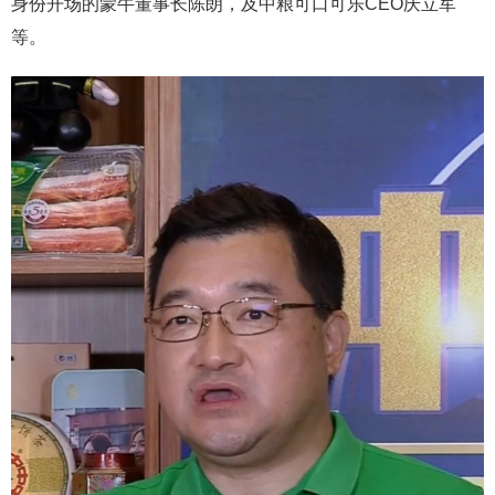
身份开场的蒙牛董事长陈朗，及中粮可口可乐CEO庆立军
等。