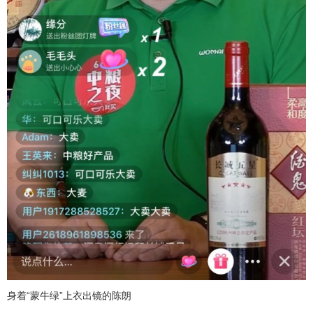
身着“蒙牛绿”上衣出镜的陈朗