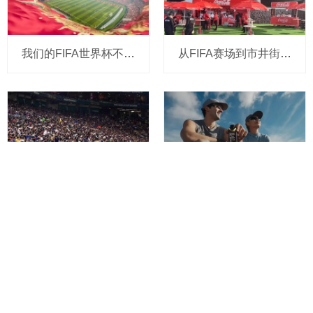
我们的FIFA世界杯不止赛场：可口可乐以吉尼斯纪录书写中国消费者专属记忆
从FIFA赛场到市井街巷，可口可乐如何把“红色快乐”种进中国日常
蒙牛海信世界杯赛场抱团“喊话”，中国品牌出海有了新玩法
蒙牛推出全新品牌“M-PLUS每日蛋白”：强攻专业蛋白赛道，高飞剧透将推出更多硬核产品
关于小食代
商务联系
加入我们
Copyright 2020 小食代
粤ICP备20025370号​