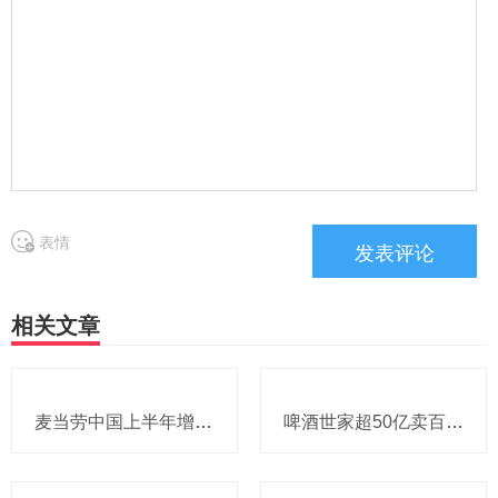
表情
相关文章
麦当劳中国上半年增至8114家，达能CEO称现阶段更具进攻性，“小酒馆”海伦司盈警，现代牧业完成收购中国圣牧股权，茶颜悦色合肥首店开业
啤酒世家超50亿卖百威集团股份，宗庆后之子任新公司董事长，FIVE GUYS明年重点加密北京，三只松鼠华南总部入驻佛山，达能完成阿根廷合资