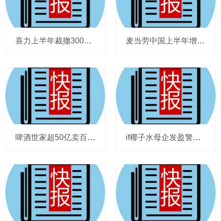
喜力上半年裁撤3000岗位，太古可口可乐总裁说饮料品类增长态势良好，华润饮料下半年要打三场关键战役，帝亚吉欧新帅努力应对白酒市场影响
麦当劳中国上半年增至8114家，达能CEO称现阶段更具进攻性，“小酒馆”海伦司盈警，现代牧业完成收购中国圣牧股权，茶颜悦色合肥首店开业
啤酒世家超50亿卖百威集团股份，宗庆后之子任新公司董事长，FIVE GUYS明年重点加密北京，三只松鼠华南总部入驻佛山，达能完成阿根廷合资
if椰子水母企发盈警，星巴克回应“伙伴券取消”传闻，沃尔玛社区店将开进广州，袁记食品更新招股书，投资超5亿的安徽东鹏饮料项目投产