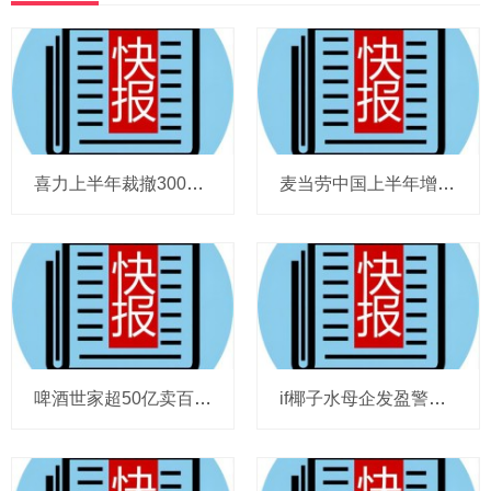
喜力上半年裁撤3000岗位，太古可口可乐总裁说饮料品类增长态势良好，华润饮料下半年要打三场关键战役，帝亚吉欧新帅努力应对白酒市场影响
麦当劳中国上半年增至8114家，达能CEO称现阶段更具进攻性，“小酒馆”海伦司盈警，现代牧业完成收购中国圣牧股权，茶颜悦色合肥首店开业
啤酒世家超50亿卖百威集团股份，宗庆后之子任新公司董事长，FIVE GUYS明年重点加密北京，三只松鼠华南总部入驻佛山，达能完成阿根廷合资
if椰子水母企发盈警，星巴克回应“伙伴券取消”传闻，沃尔玛社区店将开进广州，袁记食品更新招股书，投资超5亿的安徽东鹏饮料项目投产