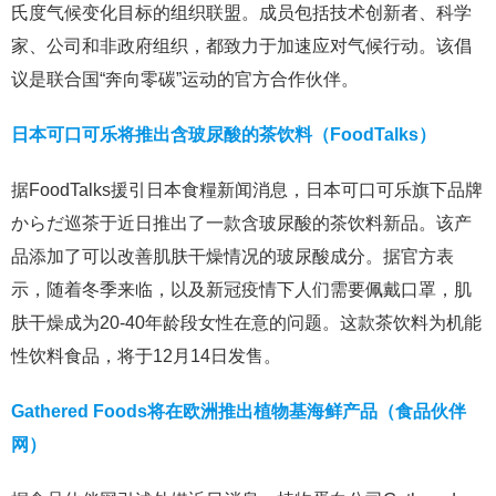
氏度气候变化目标的组织联盟。成员包括技术创新者、科学
家、公司和非政府组织，都致力于加速应对气候行动。该倡
议是联合国“奔向零碳”运动的官方合作伙伴。
日本可口可乐将推出含玻尿酸的茶饮料（FoodTalks）
据FoodTalks援引日本食糧新闻消息，日本可口可乐旗下品牌
からだ巡茶于近日推出了一款含玻尿酸的茶饮料新品。该产
品添加了可以改善肌肤干燥情况的玻尿酸成分。据官方表
示，随着冬季来临，以及新冠疫情下人们需要佩戴口罩，肌
肤干燥成为20-40年龄段女性在意的问题。这款茶饮料为机能
性饮料食品，将于12月14日发售。
Gathered Foods将在欧洲推出植物基海鲜产品（食品伙伴
网）