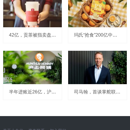
42亿，贡茶被指卖盘在即：有“新茶饮祖师爷”之称，贝恩资本拟接手
玛氏“抢食”200亿中国巧克力市场，多了个新筹码：首次引进新收购的Trü Frü，“冻干水果+巧克力”能成为零食新风口吗？
半年进账近26亿，沪上阿姨高层今天说：外卖点奶茶习惯不可逆，全年拟新开2000～3000店，咖啡杯量占比已稳在10%以上，茶瀑布对标蜜雪要改
司马翰，首谈掌舵联合利华往事：离任前与董事会确有分歧，对亲手任命的继任者充满信心，领导力是一段充满趣味的旅程