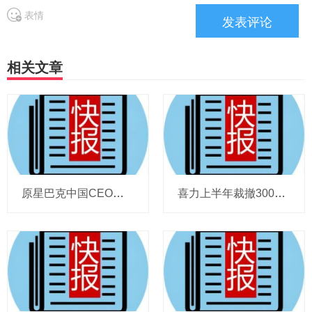
表情
相关文章
原星巴克中国CEO蔡德粦掌舵恒隆，百胜中国完成必胜客内地所有权收购，泸溪河迎来反转，帝亚吉欧裁减岗位计划发布，秋天第一杯奶茶爆单
喜力上半年裁撤3000岗位，太古可口可乐总裁说饮料品类增长态势良好，华润饮料下半年要打三场关键战役，帝亚吉欧新帅努力应对白酒市场影响