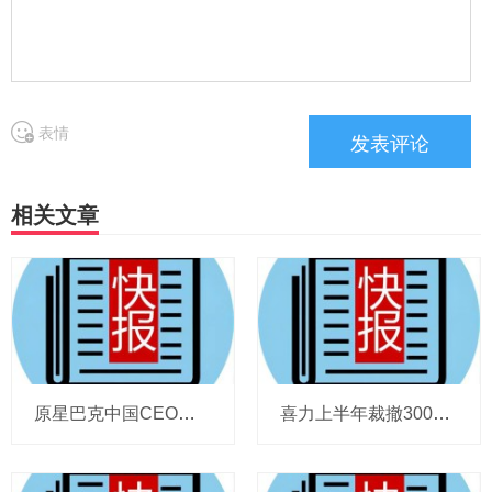
表情
相关文章
原星巴克中国CEO蔡德粦掌舵恒隆，百胜中国完成必胜客内地所有权收购，泸溪河迎来反转，帝亚吉欧裁减岗位计划发布，秋天第一杯奶茶爆单
喜力上半年裁撤3000岗位，太古可口可乐总裁说饮料品类增长态势良好，华润饮料下半年要打三场关键战役，帝亚吉欧新帅努力应对白酒市场影响