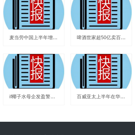
麦当劳中国上半年增至8114家，达能CEO称现阶段更具进攻性，“小酒馆”海伦司盈警，现代牧业完成收购中国圣牧股权，茶颜悦色合肥首店开业
啤酒世家超50亿卖百威集团股份，宗庆后之子任新公司董事长，FIVE GUYS明年重点加密北京，三只松鼠华南总部入驻佛山，达能完成阿根廷合资
if椰子水母企发盈警，星巴克回应“伙伴券取消”传闻，沃尔玛社区店将开进广州，袁记食品更新招股书，投资超5亿的安徽东鹏饮料项目投产
百威亚太上半年在华量跌价升，东鹏饮料上半年收入近125亿，热浪让梦龙冰淇淋欧洲大卖，徐福记发拼多多店铺说明，泸溪河桃酥再次上架山姆