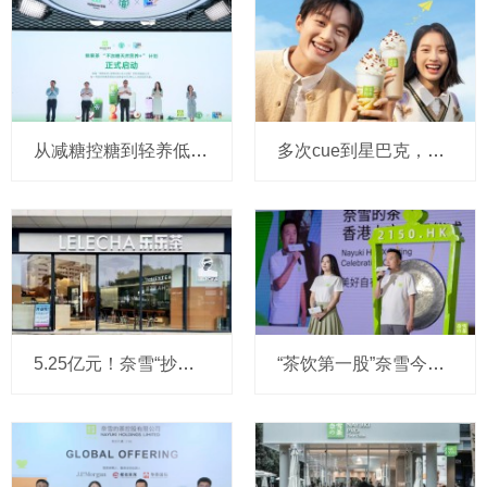
从减糖控糖到轻养低负担：奈雪十年革新，领航茶饮5.0健康升级
多次cue到星巴克，奈雪的茶今年“激进”加密门店布局
5.25亿元！奈雪“抄底”乐乐茶要当大股东，成新茶饮年度最大收购案
“茶饮第一股”奈雪今天敲钟上市，但故事才刚刚开始