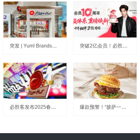
突发 | Yum! Brands宣布对必胜客启动战略评估：全球CEO暗示或会出售，百胜中国回应
突破2亿会员！必胜客十年深耕，从“交易”到“陪伴”
必胜客发布2025春夏新菜单，如何打造从舌尖到心尖的美味之旅？
爆款预警！“披萨一哥”必胜客比萨堡牛排风味横空出世，创新逻辑大起底