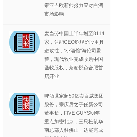
帝亚吉欧新帅努力应对白酒
市场影响
麦当劳中国上半年增至8114
家，达能CEO称现阶段更具
进攻性，“小酒馆”海伦司盈
警，现代牧业完成收购中国
圣牧股权，茶颜悦色合肥首
店开业
啤酒世家超50亿卖百威集团
股份，宗庆后之子任新公司
董事长，FIVE GUYS明年
重点加密北京，三只松鼠华
南总部入驻佛山，达能完成