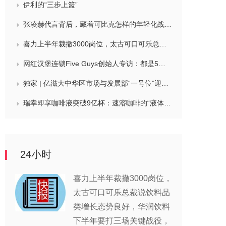
伊利的“三步上篮”
张凌赫代言背后，藏着可比克怎样的年轻化战略？
喜力上半年裁撤3000岗位，太古可口可乐总裁说饮料品类增长态势良好，华润饮料下半年要打三场关键战役，帝亚吉欧新帅努力应对白酒市场影响
网红汉堡连锁Five Guys创始人专访：都是5个儿子和妻子在打理，绝不会与麦当劳正面竞争，要公司上市或卖盘的建议不时出现
独家 | 亿滋大中华区市场与发展部“一号位”迎来新变动，曲向明将卸任
瑞幸即享咖啡液突破9亿杯：速溶咖啡的“液体时代”是如何炼成的？
24小时
喜力上半年裁撤3000岗位，
太古可口可乐总裁说饮料品
类增长态势良好，华润饮料
下半年要打三场关键战役，