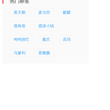
热门标签
黄天鹅
麦当劳
麒麟
鹿角巷
鹿港小镇
鸣鸣很忙
魔爪
高培
马爹利
香飘飘