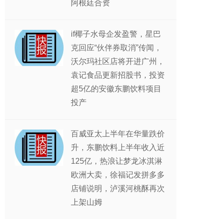
阿根廷合资
if椰子水母企发盈警，星巴
克回应“伙伴券取消”传闻，
沃尔玛社区店将开进广州，
袁记食品更新招股书，投资
超5亿的安徽东鹏饮料项目
投产
百威亚太上半年在华量跌价
升，东鹏饮料上半年收入近
125亿，热浪让梦龙冰淇淋
欧洲大卖，徐福记发拼多多
店铺说明，泸溪河桃酥再次
上架山姆