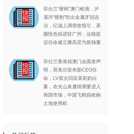
菲仕兰“硬刚”澳门检测，泸
溪河“硬刚”吃出金属牙冠说
法，亿滋上调营收指引，茶
颜悦色拟进驻广州，达能提
议任命威立雅高层为新独董
菲仕兰香港就澳门会面发声
明，荷美尔宣布新CEO任
命，LV首次回应茉莉奶白
案，农夫山泉遭猜测要进入
韩国市场，中国飞鹤拟收购
土地使用权