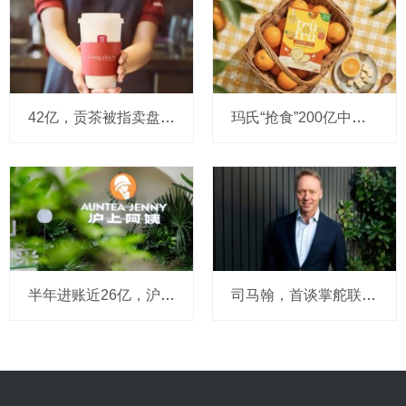
42亿，贡茶被指卖盘在即：有“新茶饮祖师爷”之称，贝恩资本拟接手
玛氏“抢食”200亿中国巧克力市场，多了个新筹码：首次引进新收购的Trü Frü，“冻干水果+巧克力”能成为零食新风口吗？
半年进账近26亿，沪上阿姨高层今天说：外卖点奶茶习惯不可逆，全年拟新开2000～3000店，咖啡杯量占比已稳在10%以上，茶瀑布对标蜜雪要改
司马翰，首谈掌舵联合利华往事：离任前与董事会确有分歧，对亲手任命的继任者充满信心，领导力是一段充满趣味的旅程