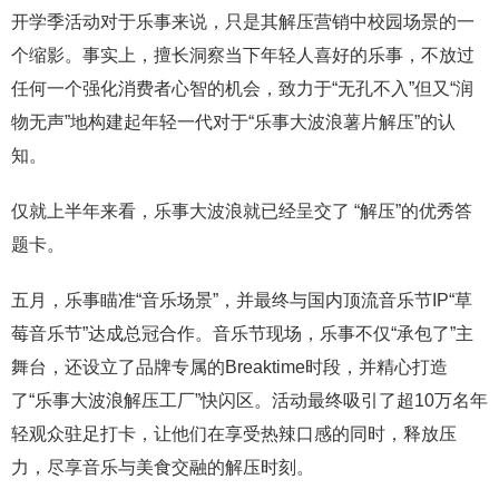
开学季活动对于乐事来说，只是其解压营销中校园场景的一
个缩影。事实上，擅长洞察当下年轻人喜好的乐事，不放过
任何一个强化消费者心智的机会，致力于“无孔不入”但又“润
物无声”地构建起年轻一代对于“乐事大波浪薯片解压”的认
知。
仅就上半年来看，乐事大波浪就已经呈交了 “解压”的优秀答
题卡。
五月，乐事瞄准“音乐场景”，并最终与国内顶流音乐节IP“草
莓音乐节”达成总冠合作。音乐节现场，乐事不仅“承包了”主
舞台，还设立了品牌专属的Breaktime时段，并精心打造
了“乐事大波浪解压工厂”快闪区。活动最终吸引了超10万名年
轻观众驻足打卡，让他们在享受热辣口感的同时，释放压
力，尽享音乐与美食交融的解压时刻。