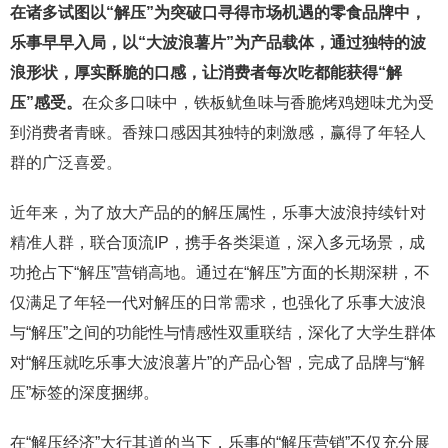
在诸多试图以“解压”为突破口寻得市场机遇的零食品牌中，
乐事早早入局，以“大波浪薯片”为产品载体，通过独特的波
浪形状，厚实酥脆的口感，让消费者每次吃都能获得“解
压”感受。
在众多口味中，铁板鱿鱼味与香脆烤鸡翅味尤为受
到消费者青睐。香辣口感因其独特的刺激感，赢得了年轻人
群的广泛喜爱。
近年来，为了放大产品的的解压属性，乐事大波浪持续针对
精准人群，联合顶流IP，携手各类渠道，深入多元场景，成
功抢占下“解压”营销高地。通过在“解压”方面的长期深耕，不
仅满足了年轻一代对解压的日常需求，也强化了乐事大波浪
与“解压”之间的功能性与情感性双重联结，深化了大学生群体
对“解压就吃乐事大波浪薯片”的产品心智，完成了品牌与“解
压”标签的深度捆绑。
在“解压经济”大行其道的当下，乐事的“解压营销”不仅充分展