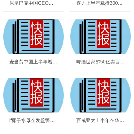
原星巴克中国CEO蔡德粦掌舵恒隆，百胜中国完成必胜客内地所有权收购，泸溪河迎来反转，帝亚吉欧裁减岗位计划发布，秋天第一杯奶茶爆单
喜力上半年裁撤3000岗位，太古可口可乐总裁说饮料品类增长态势良好，华润饮料下半年要打三场关键战役，帝亚吉欧新帅努力应对白酒市场影响
麦当劳中国上半年增至8114家，达能CEO称现阶段更具进攻性，“小酒馆”海伦司盈警，现代牧业完成收购中国圣牧股权，茶颜悦色合肥首店开业
啤酒世家超50亿卖百威集团股份，宗庆后之子任新公司董事长，FIVE GUYS明年重点加密北京，三只松鼠华南总部入驻佛山，达能完成阿根廷合资
if椰子水母企发盈警，星巴克回应“伙伴券取消”传闻，沃尔玛社区店将开进广州，袁记食品更新招股书，投资超5亿的安徽东鹏饮料项目投产
百威亚太上半年在华量跌价升，东鹏饮料上半年收入近125亿，热浪让梦龙冰淇淋欧洲大卖，徐福记发拼多多店铺说明，泸溪河桃酥再次上架山姆