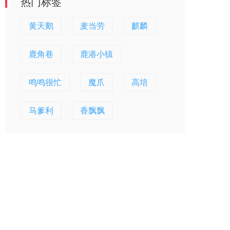
热门标签
黄天鹅
麦当劳
麒麟
鹿角巷
鹿港小镇
鸣鸣很忙
魔爪
高培
马爹利
香飘飘