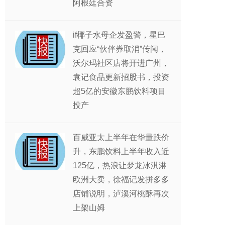
阿根廷合资
if椰子水母企发盈警，星巴
克回应“伙伴券取消”传闻，
沃尔玛社区店将开进广州，
袁记食品更新招股书，投资
超5亿的安徽东鹏饮料项目
投产
百威亚太上半年在华量跌价
升，东鹏饮料上半年收入近
125亿，热浪让梦龙冰淇淋
欧洲大卖，徐福记发拼多多
店铺说明，泸溪河桃酥再次
上架山姆