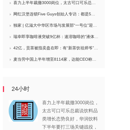
喜力上半年裁撤3000岗位，太古可口可乐总裁说饮料品类增长态势良好，华润饮料下半年要打三场关键战役，帝亚吉欧新帅努力应对白酒市场影响
网红汉堡连锁Five Guys创始人专访：都是5个儿子和妻子在打理，绝不会与麦当劳正面竞争，要公司上市或卖盘的建议不时出现
独家 | 亿滋大中华区市场与发展部“一号位”迎来新变动，曲向明将卸任
瑞幸即享咖啡液突破9亿杯：速溶咖啡的“液体时代”是如何炼成的？
42亿，贡茶被指卖盘在即：有“新茶饮祖师爷”之称，贝恩资本拟接手
麦当劳中国上半年增至8114家，达能CEO称现阶段更具进攻性，“小酒馆”海伦司盈警，现代牧业完成收购中国圣牧股权，茶颜悦色合肥首店开业
24小时
喜力上半年裁撤3000岗位，
太古可口可乐总裁说饮料品
类增长态势良好，华润饮料
下半年要打三场关键战役，