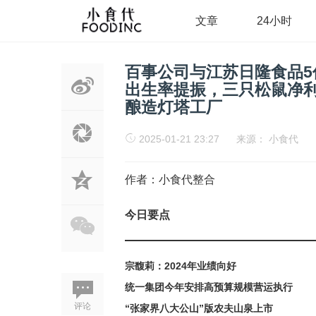
文章
24小时
百事公司与江苏日隆食品
出生率提振，三只松鼠净
酿造灯塔工厂
2025-01-21 23:27
来源：
小食代
作者：小食代整合
今日要点
宗馥莉：2024年业绩向好
统一集团今年安排高预算规模营运执行
评论
“张家界八大公山”版农夫山泉上市