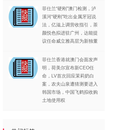
菲仕兰“硬刚”澳门检测，泸
溪河“硬刚”吃出金属牙冠说
法，亿滋上调营收指引，茶
颜悦色拟进驻广州，达能提
议任命威立雅高层为新独董
菲仕兰香港就澳门会面发声
明，荷美尔宣布新CEO任
命，LV首次回应茉莉奶白
案，农夫山泉遭猜测要进入
韩国市场，中国飞鹤拟收购
土地使用权