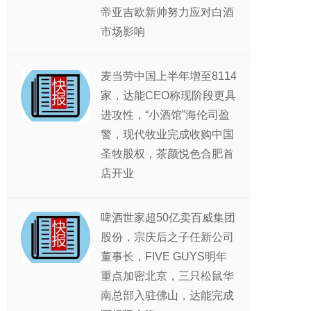
帝亚吉欧新帅努力应对白酒
市场影响
麦当劳中国上半年增至8114
家，达能CEO称现阶段更具
进攻性，“小酒馆”海伦司盈
警，现代牧业完成收购中国
圣牧股权，茶颜悦色合肥首
店开业
啤酒世家超50亿卖百威集团
股份，宗庆后之子任新公司
董事长，FIVE GUYS明年
重点加密北京，三只松鼠华
南总部入驻佛山，达能完成