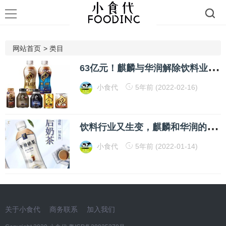
网站首页
>
类目
6
3亿元！麒麟与华润解除饮料业务合资，这个新买家将牵手怡宝
小食代
5年前 (2022-02-16)
饮
料行业又生变，麒麟和华润的合资要拆伙！？官方回应来了
小食代
5年前 (2022-01-14)
关于小食代
商务联系
加入我们