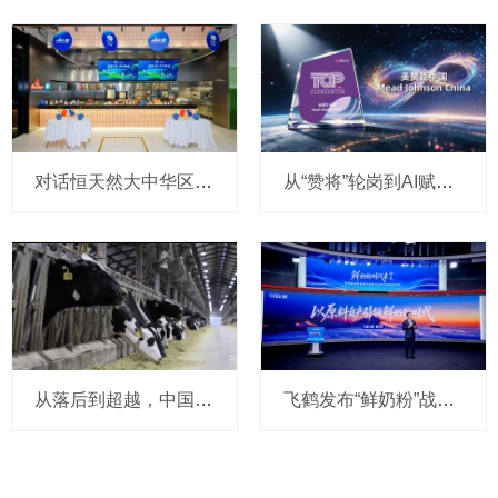
对话恒天然大中华区副总裁戴俊琦：餐饮服务从 “产品竞争” 走向 “能力竞争”，升级本土应用中心加速与客户共创增长
从“赞将”轮岗到AI赋能：美赞臣如何让00后“爱上”职场？
从落后到超越，中国奶牛如何用20年完成“逆袭”？
飞鹤发布“鲜奶粉”战略，以原料自产引领行业迈入“鲜奶粉时代”