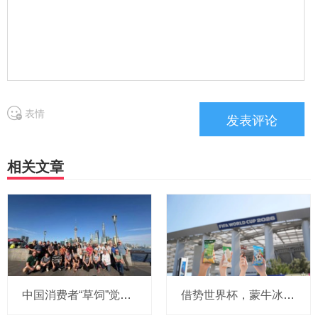
表情
相关文章
中国消费者“草饲”觉醒，恒天然奶农跨越南北半球“逆向溯源”
借势世界杯，蒙牛冰品切入北美市场，抢占百亿冰淇淋高地