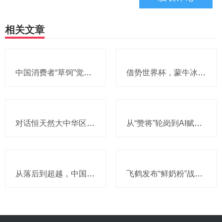
相关文章
中国消费者“草饲”觉醒，恒天然奶农跨越南北半球“逆向溯源”
借势世界杯，蒙牛冰品切入北美市场，抢占百亿冰淇淋高地
对话恒天然大中华区副总裁戴俊琦：餐饮服务从 “产品竞争” 走向 “能力竞争”，升级本土应用中心加速与客户共创增长
从“赞将”轮岗到AI赋能：美赞臣如何让00后“爱上”职场？
从落后到超越，中国奶牛如何用20年完成“逆袭”？
飞鹤发布“鲜奶粉”战略，以原料自产引领行业迈入“鲜奶粉时代”