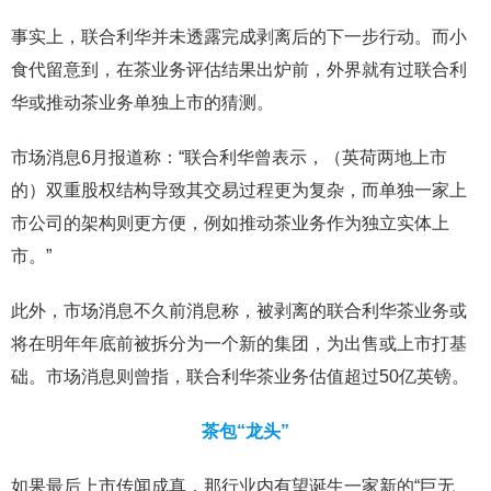
事实上，联合利华并未透露完成剥离后的下一步行动。而小
食代留意到，在茶业务评估结果出炉前，外界就有过联合利
华或推动茶业务单独上市的猜测。
市场消息6月报道称：“联合利华曾表示，（英荷两地上市
的）双重股权结构导致其交易过程更为复杂，而单独一家上
市公司的架构则更方便，例如推动茶业务作为独立实体上
市。”
此外，市场消息不久前消息称，被剥离的联合利华茶业务或
将在明年年底前被拆分为一个新的集团，为出售或上市打基
础。市场消息则曾指，联合利华茶业务估值超过50亿英镑。
茶包“龙头”
如果最后上市传闻成真，那行业内有望诞生一家新的“巨无