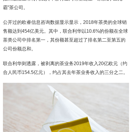
霸”茶公司。
公开过的欧睿信息咨询数据显示显示，2018年茶类的全球销
售额达到454亿美元。其中，联合利华以10.6%的份额在全球
茶类公司中排名第一，其份额甚至超过了排名第二至第五的
公司份额总和。
联合利华则透露，被剥离的茶业务2019年收入20亿欧元（约
合人民币154.5亿元），约占其去年茶业务收入的三分之二。