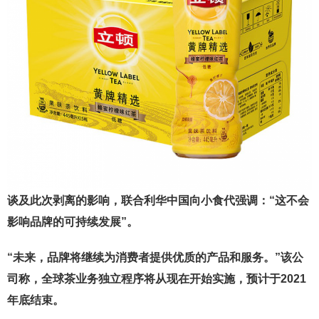
谈及此次剥离的影响，联合利华中国向小食代强调：“这不会
影响品牌的可持续发展”。
“未来，品牌将继续为消费者提供优质的产品和服务。”该公
司称，全球茶业务独立程序将从现在开始实施，预计于2021
年底结束。