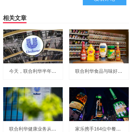
相关文章
今天，联合利华半年报出炉：在华延续增长势头，全球高层提及4位联合利华人将在荷兰坐镇与味好美合并后的新公司
联合利华食品与味好美合并，高管新团队敲定：韩芳珺等4位联合利华人进入全球执委会，将重组为四大业务部门，在荷兰设立国际总部
联合利华健康业务从80亿“吃下”软糖到被指盯上保健品：CEO说已评估过110个收购标的，干到200亿规模，中国是第二大市场，喜欢细分领域
家乐携手164位中餐厨师亮相纽约时代广场大屏，专业厨师酱油来了新玩法？