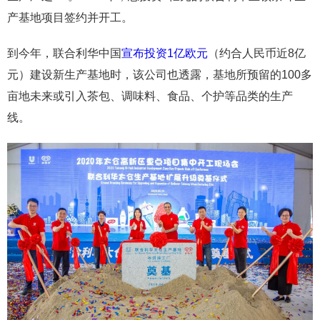
产基地项目签约并开工。
到今年，联合利华中国
宣布投资1亿欧元
（约合人民币近8亿
元）建设新生产基地时，该公司也透露，基地所预留的100多
亩地未来或引入茶包、调味料、食品、个护等品类的生产
线。