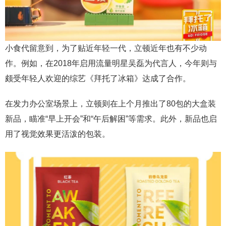
小食代留意到，为了贴近年轻一代，立顿近年也有不少动
作。例如，在2018年启用流量明星吴磊为代言人，今年则与
颇受年轻人欢迎的综艺《拜托了冰箱》达成了合作。
在发力办公室场景上，立顿则在上个月推出了80包的大盒装
新品，瞄准“早上开会”和“午后解困”等需求。此外，新品也启
用了视觉效果更活泼的包装。