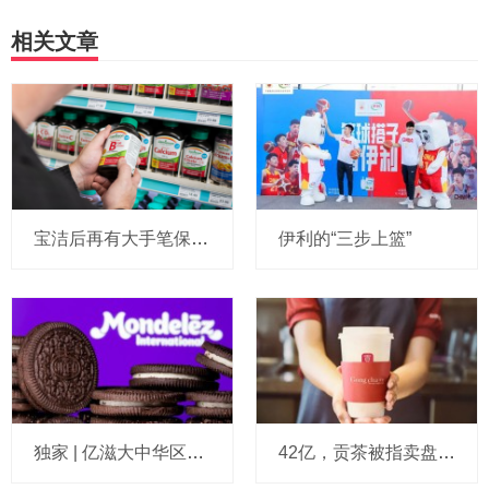
相关文章
宝洁后再有大手笔保健品收购：麒麟超90亿拿下健美生，在华已入驻山姆和开市客等多渠道，为何超300亿资本一周内“疯抢”VMS？
伊利的“三步上篮”
独家 | 亿滋大中华区市场与发展部“一号位”迎来新变动，曲向明将卸任
42亿，贡茶被指卖盘在即：有“新茶饮祖师爷”之称，贝恩资本拟接手