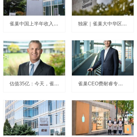
雀巢中国上半年收入196亿：CEO说在华业务正逐步稳定，要求全新管理团队紧盯三大重点，原定去库存计划已完成，坦承某些品类仍在流失份额
独家｜雀巢大中华区人力资源“一号位”敲定，菲仕兰徐耀东接棒
估值35亿：今天，雀巢新CEO上任后第一个收购来了
雀巢CEO费耐睿专访：我越来越多地收到来自工厂员工的邮件，削减职位正逐步和负责任地落实，对年轻人有三大职场建议