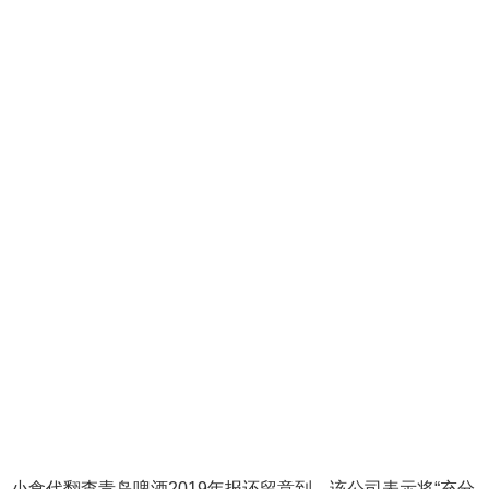
小食代翻查青岛啤酒2019年报还留意到，该公司表示将“充分