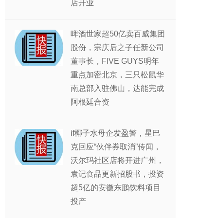
店开业
啤酒世家超50亿卖百威集团
股份，宗庆后之子任新公司
董事长，FIVE GUYS明年
重点加密北京，三只松鼠华
南总部入驻佛山，达能完成
阿根廷合资
if椰子水母企发盈警，星巴
克回应“伙伴券取消”传闻，
沃尔玛社区店将开进广州，
袁记食品更新招股书，投资
超5亿的安徽东鹏饮料项目
投产