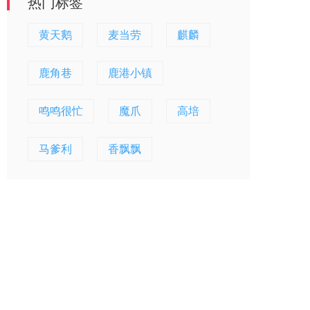
热门标签
黄天鹅
麦当劳
麒麟
鹿角巷
鹿港小镇
鸣鸣很忙
魔爪
高培
马爹利
香飘飘