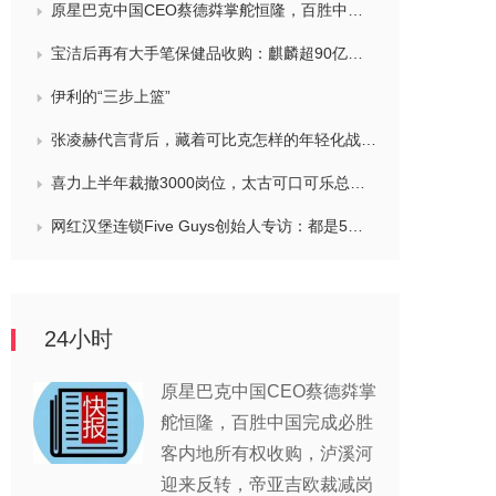
原星巴克中国CEO蔡德粦掌舵恒隆，百胜中国完成必胜客内地所有权收购，泸溪河迎来反转，帝亚吉欧裁减岗位计划发布，秋天第一杯奶茶爆单
宝洁后再有大手笔保健品收购：麒麟超90亿拿下健美生，在华已入驻山姆和开市客等多渠道，为何超300亿资本一周内“疯抢”VMS？
伊利的“三步上篮”
张凌赫代言背后，藏着可比克怎样的年轻化战略？
喜力上半年裁撤3000岗位，太古可口可乐总裁说饮料品类增长态势良好，华润饮料下半年要打三场关键战役，帝亚吉欧新帅努力应对白酒市场影响
网红汉堡连锁Five Guys创始人专访：都是5个儿子和妻子在打理，绝不会与麦当劳正面竞争，要公司上市或卖盘的建议不时出现
24小时
原星巴克中国CEO蔡德粦掌
舵恒隆，百胜中国完成必胜
客内地所有权收购，泸溪河
迎来反转，帝亚吉欧裁减岗