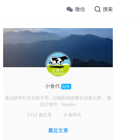
微信
搜索
小食代
站长
食品饮料行业头部大号，以独到内容聚合优质人群。 微
信订阅号：foodinc
5711 篇文章
0 条评论
最近文章