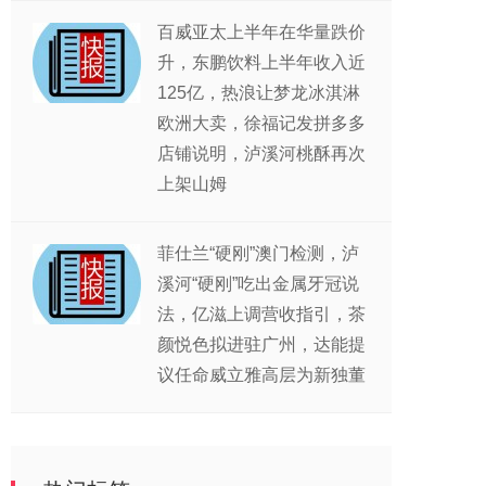
百威亚太上半年在华量跌价
升，东鹏饮料上半年收入近
125亿，热浪让梦龙冰淇淋
欧洲大卖，徐福记发拼多多
店铺说明，泸溪河桃酥再次
上架山姆
菲仕兰“硬刚”澳门检测，泸
溪河“硬刚”吃出金属牙冠说
法，亿滋上调营收指引，茶
颜悦色拟进驻广州，达能提
议任命威立雅高层为新独董