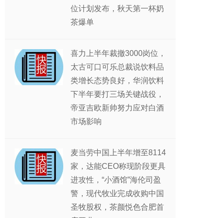
位计划发布，秋天第一杯奶
茶爆单
喜力上半年裁撤3000岗位，
太古可口可乐总裁说饮料品
类增长态势良好，华润饮料
下半年要打三场关键战役，
帝亚吉欧新帅努力应对白酒
市场影响
麦当劳中国上半年增至8114
家，达能CEO称现阶段更具
进攻性，“小酒馆”海伦司盈
警，现代牧业完成收购中国
圣牧股权，茶颜悦色合肥首