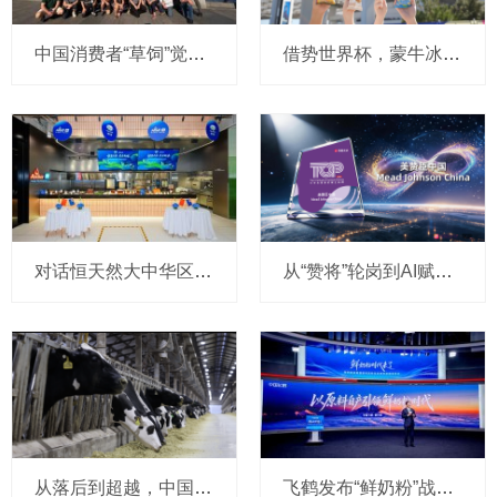
中国消费者“草饲”觉醒，恒天然奶农跨越南北半球“逆向溯源”
借势世界杯，蒙牛冰品切入北美市场，抢占百亿冰淇淋高地
对话恒天然大中华区副总裁戴俊琦：餐饮服务从 “产品竞争” 走向 “能力竞争”，升级本土应用中心加速与客户共创增长
从“赞将”轮岗到AI赋能：美赞臣如何让00后“爱上”职场？
从落后到超越，中国奶牛如何用20年完成“逆袭”？
飞鹤发布“鲜奶粉”战略，以原料自产引领行业迈入“鲜奶粉时代”