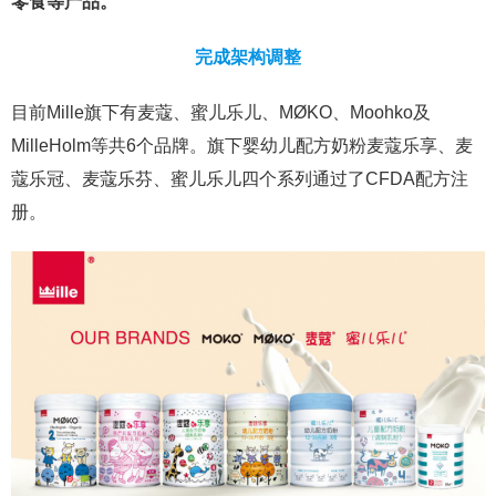
零食等产品。
完成架构调整
目前Mille旗下有麦蔻、蜜儿乐儿、MØKO、Moohko及
MilleHolm等共6个品牌。旗下婴幼儿配方奶粉麦蔻乐享、麦
蔻乐冠、麦蔻乐芬、蜜儿乐儿四个系列通过了CFDA配方注
册。