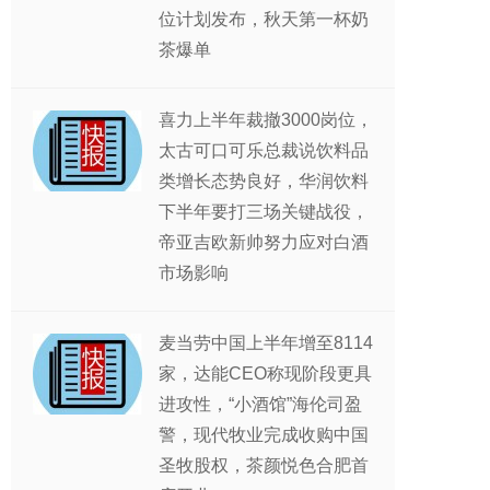
位计划发布，秋天第一杯奶
茶爆单
喜力上半年裁撤3000岗位，
太古可口可乐总裁说饮料品
类增长态势良好，华润饮料
下半年要打三场关键战役，
帝亚吉欧新帅努力应对白酒
市场影响
麦当劳中国上半年增至8114
家，达能CEO称现阶段更具
进攻性，“小酒馆”海伦司盈
警，现代牧业完成收购中国
圣牧股权，茶颜悦色合肥首