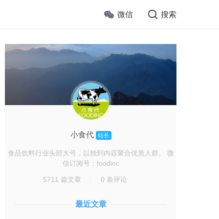
微信
搜索
小食代
站长
食品饮料行业头部大号，以独到内容聚合优质人群。 微
信订阅号：foodinc
5711 篇文章
0 条评论
最近文章