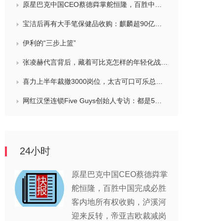
原星巴克中国CEO蔡德粦掌舵恒隆，百胜中国完成必胜客内地所有权收购，泸溪河迎来反转，帝亚吉欧裁减岗位计划发布，秋天第一杯奶茶爆单
宝洁后再有大手笔保健品收购：麒麟超90亿拿下健美生，在华已入驻山姆和开市客等多渠道，为何超300亿资本一周内“疯抢”VMS？
伊利的“三步上篮”
张凌赫代言背后，藏着可比克怎样的年轻化战略？
喜力上半年裁撤3000岗位，太古可口可乐总裁说饮料品类增长态势良好，华润饮料下半年要打三场关键战役，帝亚吉欧新帅努力应对白酒市场影响
网红汉堡连锁Five Guys创始人专访：都是5个儿子和妻子在打理，绝不会与麦当劳正面竞争，要公司上市或卖盘的建议不时出现
24小时
原星巴克中国CEO蔡德粦掌
舵恒隆，百胜中国完成必胜
客内地所有权收购，泸溪河
迎来反转，帝亚吉欧裁减岗