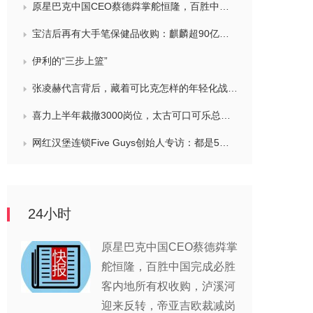
原星巴克中国CEO蔡德粦掌舵恒隆，百胜中国完成必胜客内地所有权收购，泸溪河迎来反转，帝亚吉欧裁减岗位计划发布，秋天第一杯奶茶爆单
宝洁后再有大手笔保健品收购：麒麟超90亿拿下健美生，在华已入驻山姆和开市客等多渠道，为何超300亿资本一周内“疯抢”VMS？
伊利的“三步上篮”
张凌赫代言背后，藏着可比克怎样的年轻化战略？
喜力上半年裁撤3000岗位，太古可口可乐总裁说饮料品类增长态势良好，华润饮料下半年要打三场关键战役，帝亚吉欧新帅努力应对白酒市场影响
网红汉堡连锁Five Guys创始人专访：都是5个儿子和妻子在打理，绝不会与麦当劳正面竞争，要公司上市或卖盘的建议不时出现
24小时
原星巴克中国CEO蔡德粦掌
舵恒隆，百胜中国完成必胜
客内地所有权收购，泸溪河
迎来反转，帝亚吉欧裁减岗