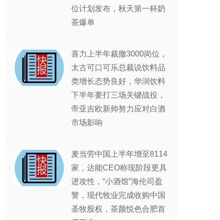
位计划发布，秋天第一杯奶
茶爆单
喜力上半年裁撤3000岗位，
太古可口可乐总裁说饮料品
类增长态势良好，华润饮料
下半年要打三场关键战役，
帝亚吉欧新帅努力应对白酒
市场影响
麦当劳中国上半年增至8114
家，达能CEO称现阶段更具
进攻性，“小酒馆”海伦司盈
警，现代牧业完成收购中国
圣牧股权，茶颜悦色合肥首