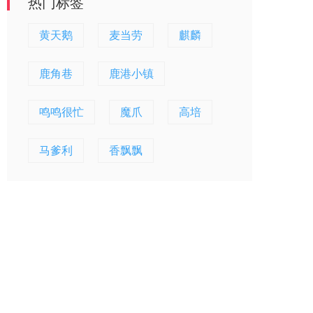
热门标签
黄天鹅
麦当劳
麒麟
鹿角巷
鹿港小镇
鸣鸣很忙
魔爪
高培
马爹利
香飘飘