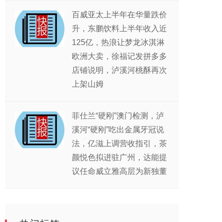
百威亚太上半年在华量跌价
升，东鹏饮料上半年收入近
125亿，热浪让梦龙冰淇淋
欧洲大卖，徐福记发拼多多
店铺说明，泸溪河桃酥再次
上架山姆
菲仕兰“硬刚”澳门检测，泸
溪河“硬刚”吃出金属牙冠说
法，亿滋上调营收指引，茶
颜悦色拟进驻广州，达能提
议任命威立雅高层为新独董