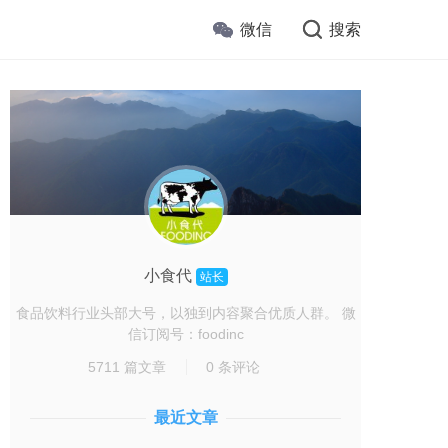
微信
搜索
小食代
站长
食品饮料行业头部大号，以独到内容聚合优质人群。 微
信订阅号：foodinc
5711 篇文章
0 条评论
最近文章