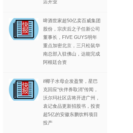
店开业
啤酒世家超50亿卖百威集团
股份，宗庆后之子任新公司
董事长，FIVE GUYS明年
重点加密北京，三只松鼠华
南总部入驻佛山，达能完成
阿根廷合资
if椰子水母企发盈警，星巴
克回应“伙伴券取消”传闻，
沃尔玛社区店将开进广州，
袁记食品更新招股书，投资
超5亿的安徽东鹏饮料项目
投产