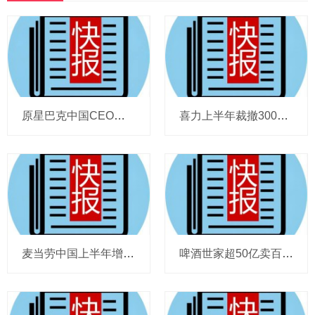
原星巴克中国CEO蔡德粦掌舵恒隆，百胜中国完成必胜客内地所有权收购，泸溪河迎来反转，帝亚吉欧裁减岗位计划发布，秋天第一杯奶茶爆单
喜力上半年裁撤3000岗位，太古可口可乐总裁说饮料品类增长态势良好，华润饮料下半年要打三场关键战役，帝亚吉欧新帅努力应对白酒市场影响
麦当劳中国上半年增至8114家，达能CEO称现阶段更具进攻性，“小酒馆”海伦司盈警，现代牧业完成收购中国圣牧股权，茶颜悦色合肥首店开业
啤酒世家超50亿卖百威集团股份，宗庆后之子任新公司董事长，FIVE GUYS明年重点加密北京，三只松鼠华南总部入驻佛山，达能完成阿根廷合资