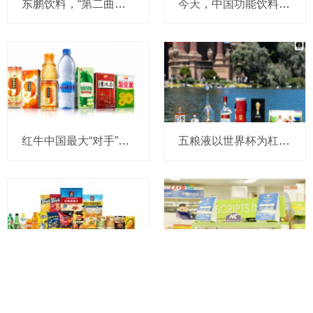
东鹏饮料，“第二曲线”加速上扬
今天，中国功能饮料龙头官宣进军电解质水！
红牛中国最大“对手”东鹏饮料冲击IPO！未来三年要这么干
五粮液以世界杯为杠杆，撬动年轻圈层，重新定义白酒消费边界
百事集团二季度营收和利润双增，亚太及中国业务表现亮眼
人民日报海外网实地探访Nutrition Care澳洲全自控产业链，带你看懂真正的进口好营养