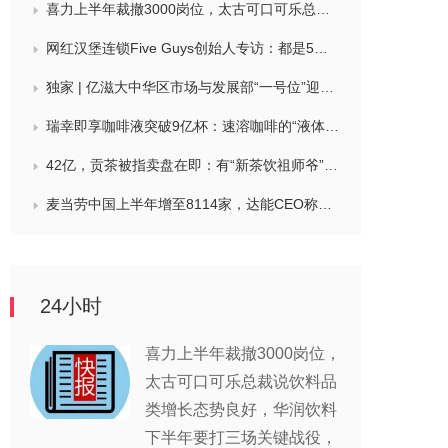
喜力上半年裁撤3000岗位，太古可口可乐总裁说饮料品类增长态势良好，华润饮料下半年要打三场关键战役，帝亚吉欧新帅努力应对白酒市场影响
网红汉堡连锁Five Guys创始人专访：都是5个儿子和妻子在打理，绝不会与麦当劳正面竞争，要公司上市或卖盘的建议不时出现
独家 | 亿滋大中华区市场与发展部“一号位”迎来新变动，曲向明将卸任
瑞幸即享咖啡液突破9亿杯：速溶咖啡的“液体时代”是如何炼成的？
42亿，贡茶被指卖盘在即：有“新茶饮祖师爷”之称，贝恩资本拟接手
麦当劳中国上半年增至8114家，达能CEO称现阶段更具进攻性，“小酒馆”海伦司盈警，现代牧业完成收购中国圣牧股权，茶颜悦色合肥首店开业
24小时
喜力上半年裁撤3000岗位，
太古可口可乐总裁说饮料品
类增长态势良好，华润饮料
下半年要打三场关键战役，