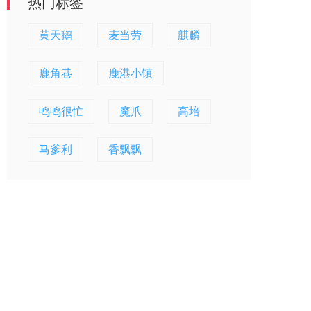
热门标签
黄天鹅
麦当劳
麒麟
鹿角巷
鹿港小镇
鸣鸣很忙
魔爪
高培
马爹利
香飘飘