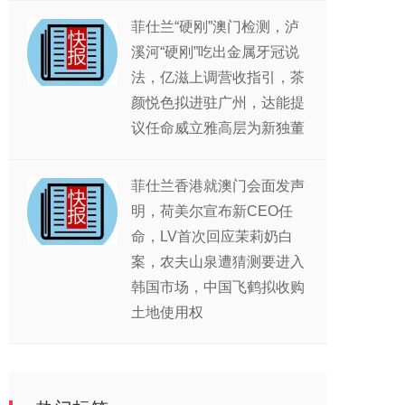
菲仕兰“硬刚”澳门检测，泸
溪河“硬刚”吃出金属牙冠说
法，亿滋上调营收指引，茶
颜悦色拟进驻广州，达能提
议任命威立雅高层为新独董
菲仕兰香港就澳门会面发声
明，荷美尔宣布新CEO任
命，LV首次回应茉莉奶白
案，农夫山泉遭猜测要进入
韩国市场，中国飞鹤拟收购
土地使用权