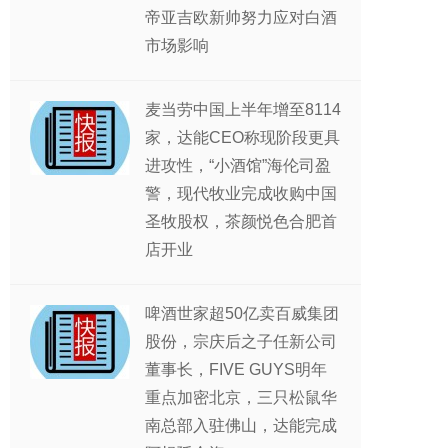
帝亚吉欧新帅努力应对白酒
市场影响
麦当劳中国上半年增至8114
家，达能CEO称现阶段更具
进攻性，“小酒馆”海伦司盈
警，现代牧业完成收购中国
圣牧股权，茶颜悦色合肥首
店开业
啤酒世家超50亿卖百威集团
股份，宗庆后之子任新公司
董事长，FIVE GUYS明年
重点加密北京，三只松鼠华
南总部入驻佛山，达能完成