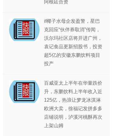
阿根廷合资
if椰子水母企发盈警，星巴
克回应“伙伴券取消”传闻，
沃尔玛社区店将开进广州，
袁记食品更新招股书，投资
超5亿的安徽东鹏饮料项目
投产
百威亚太上半年在华量跌价
升，东鹏饮料上半年收入近
125亿，热浪让梦龙冰淇淋
欧洲大卖，徐福记发拼多多
店铺说明，泸溪河桃酥再次
上架山姆