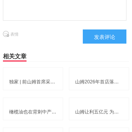
表情
相关文章
独家 | 前山姆首席采购官张青或加盟博裕投资担任运营合伙人，与星巴克“结缘”
山姆2026年首店落地无锡，全链路品控筑牢差异化壁垒
橄榄油也在背刺中产？这次中国市场也感受到了橄榄油的涨价
山姆让利五亿元 为会员日常开销做减法